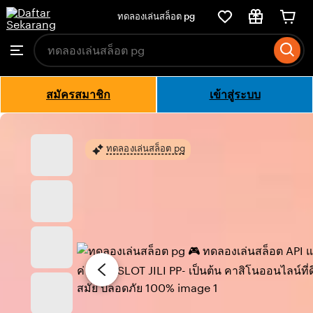
ทดลอง
ทดลองเล่นสล็อต pg
Skip
เล่น
to
Search
Browse
สล็อต
ontent
for
pg
items
or
สมัครสมาชิก
เข้าสู่ระบบ
shops
ทดลองเล่นสล็อต pg