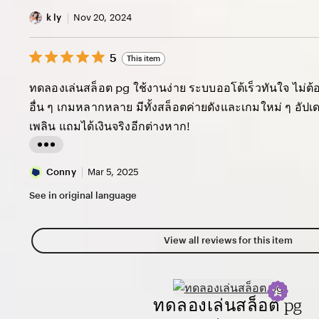
a
v
i
k ly
Nov 20, 2024
c
i
s
y
e
5
t
5
This item
out
T
w
i
of
ทดลองเล่นสล็อต pg ใช้งานง่าย ระบบออโต้เร็วทันใจ ไม่ต
5
h
b
n
stars
อื่น ๆ เกมหลากหลาย มีทั้งสล็อตค่ายดังและเกมใหม่ ๆ อัป
e
y
g
เพลิน แถมได้เงินจริงอีกต่างหาก!
w
L
r
a
e
L
u
v
i
Conny
Mar 5, 2025
r
i
s
See in original language
a
e
t
M
w
i
View all reviews for this item
a
b
n
r
y
g
i
k
r
ทดลองเล่นสล็อต pg
a
l
e