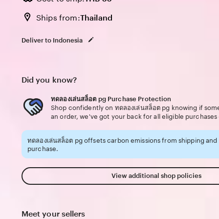
Ships from:
Thailand
Deliver to Indonesia
Did you know?
ทดลองเล่นสล็อต pg Purchase Protection
Shop confidently on ทดลองเล่นสล็อต pg knowing if som
an order, we've got your back for all eligible purchase
ทดลองเล่นสล็อต pg offsets carbon emissions from shipping and
purchase.
View additional shop policies
Meet your sellers