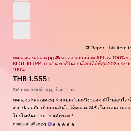
Report this item 
ทดลองเล่นสล็อต pg 🎮 ทดลองเล่นสล็อต API แท้ 100% 
SLOT JILI PP- เป็นต้น คาสิโนออนไลน์ที่ดีที่สุด 2025 ระ
100%
Price:
THB 1.555+
ลิงค์ ทดลองเล่นสล็อต pg เป็นทางการ
ทดลองเล่นสล็อต pg ร่วมเป็นส่วนหนึ่งของคาสิโนออนไลน์ที
ง่าย ปลอดภัย เบิกถอนเงินไวได้ตลอด 24ชั่วโมง เล่นเกมออ
โปรโมชั่นมากมาย สมัครเลย!
5
ทดลองเล่นสล็อต pg
out