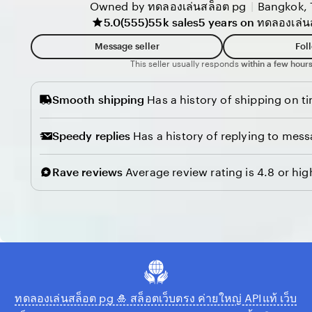
G
y
Owned by ทดลองเล่นสล็อต pg
|
Bangkok, 
v
5.0
(555)
55k sales
5 years on ทดลองเล่น
r
i
i
e
Message seller
Fol
l
w
This seller usually responds
within a few hours
l
b
o
Smooth shipping
Has a history of shipping on t
y
C
Speedy replies
Has a history of replying to mess
o
n
Rave reviews
Average review rating is 4.8 or hig
n
y
ทดลองเล่นสล็อต pg 🎍 สล็อตเว็บตรง ค่ายใหญ่ APIแท้ เว็บ