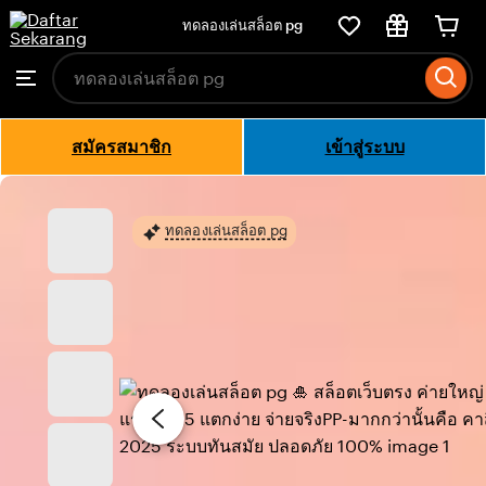
ทดลอง
ทดลองเล่นสล็อต pg
Skip
เล่น
to
Search
Browse
สล็อต
ontent
for
pg
items
or
สมัครสมาชิก
เข้าสู่ระบบ
shops
ทดลองเล่นสล็อต pg