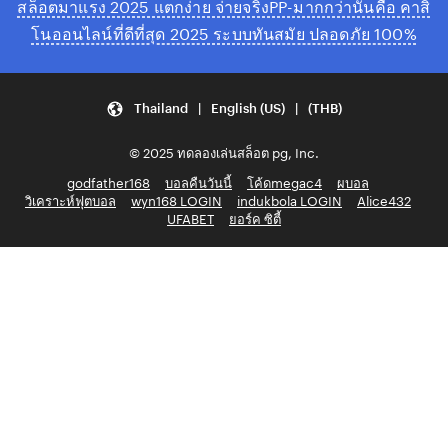
สล็อตมาแรง 2025 แตกง่าย จ่ายจริงPP-มากกว่านั้นคือ คาสิ
โนออนไลน์ที่ดีที่สุด 2025 ระบบทันสมัย ปลอดภัย 100%
Thailand | English (US) | (THB)
© 2025 ทดลองเล่นสล็อต pg, Inc.
godfather168
บอลคืนวันนี้
โค้ดmegac4
ผบอล
วิเคราะห์ฟุตบอล
wyn168 LOGIN
indukbola LOGIN
Alice432
UFABET
ยอร์ค ซิตี้