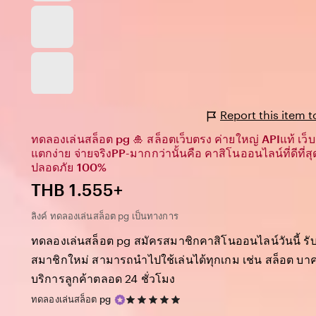
Report this item 
ทดลองเล่นสล็อต pg 🎍 สล็อตเว็บตรง ค่ายใหญ่ APIแท้ เว
แตกง่าย จ่ายจริงPP-มากกว่านั้นคือ คาสิโนออนไลน์ที่ดีที่
ปลอดภัย 100%
Price:
THB 1.555+
ลิงค์ ทดลองเล่นสล็อต pg เป็นทางการ
ทดลองเล่นสล็อต pg สมัครสมาชิกคาสิโนออนไลน์วันนี้ รับ
สมาชิกใหม่ สามารถนำไปใช้เล่นได้ทุกเกม เช่น สล็อต บาคา
บริการลูกค้าตลอด 24 ชั่วโมง
5
ทดลองเล่นสล็อต pg
out