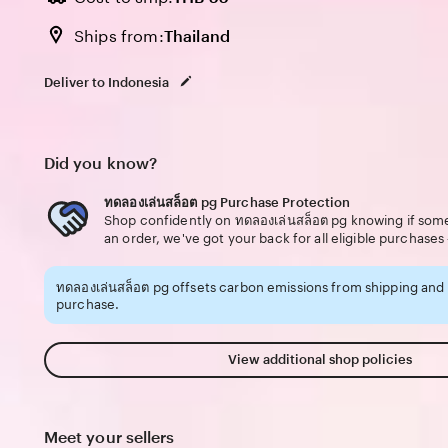
Ships from:
Thailand
Deliver to Indonesia
Did you know?
ทดลองเล่นสล็อต pg Purchase Protection
Shop confidently on ทดลองเล่นสล็อต pg knowing if som
an order, we've got your back for all eligible purchase
ทดลองเล่นสล็อต pg offsets carbon emissions from shipping and
purchase.
View additional shop policies
Meet your sellers