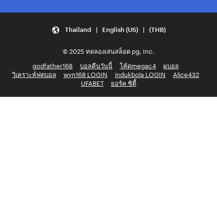
Thailand | English (US) | (THB)
© 2025 ทดลองเล่นสล็อต pg, Inc.
godfather168
บอลคืนวันนี้
โค้ดmegac4
ผบอล
วิเคราะห์ฟุตบอล
wyn168 LOGIN
indukbola LOGIN
Alice432
UFABET
ยอร์ค ซิตี้