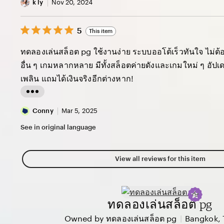
a
v
i
k ly
Nov 20, 2024
c
i
s
y
e
5
t
5
This item
out
T
w
i
of
ทดลองเล่นสล็อต pg ใช้งานง่าย ระบบออโต้เร็วทันใจ ไม่ต
5
h
b
n
stars
อื่น ๆ เกมหลากหลาย มีทั้งสล็อตค่ายดังและเกมใหม่ ๆ อัป
e
y
g
เพลิน แถมได้เงินจริงอีกต่างหาก!
w
L
r
a
e
L
u
v
i
Conny
Mar 5, 2025
r
i
s
See in original language
a
e
t
M
w
i
View all reviews for this item
a
b
n
r
y
g
i
k
r
ทดลองเล่นสล็อต pg
a
l
e
G
y
Owned by ทดลองเล่นสล็อต pg
|
Bangkok, 
v