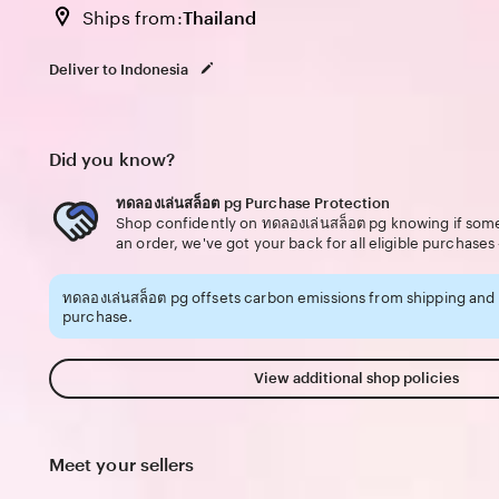
Ships from:
Thailand
Deliver to Indonesia
Did you know?
ทดลองเล่นสล็อต pg Purchase Protection
Shop confidently on ทดลองเล่นสล็อต pg knowing if som
an order, we've got your back for all eligible purchase
ทดลองเล่นสล็อต pg offsets carbon emissions from shipping and
purchase.
View additional shop policies
Meet your sellers