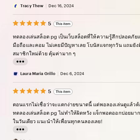
i
Tracy Thew
Dec 16, 2024
s
5
t
5
This item
out
i
of
ทดลองเล่นสล็อต pg เป็นเว็บสล็อตที่ให้ความรู้สึกปลอดภัยแล
5
n
stars
มือถือและคอม ไม่เคยมีปัญหาเลย โบนัสแจกทุกวัน แถมยัง
g
สมาชิกใหม่ด้วย คุ้มค่ามาก ๆ
r
e
L
v
i
Laura Maria Grillo
Dec 6, 2024
i
s
e
5
t
5
This item
out
w
i
of
ตอนแรกไม่เชื่อว่าจะแตกง่ายขนาดนี้ แต่พอลองเล่นดูแล้วต
5
b
n
stars
ทดลองเล่นสล็อต pg ไม่ทำให้ผิดหวัง แจ็กพอตออกบ่อยมาก 
y
g
ในวันเดียว แนะนำให้เพื่อนทุกคนลองเลย!
T
r
r
e
L