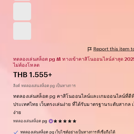
Report this item 
ทดลองเล่นสล็อต pg 🎎 ทางเข้าคาสิโนออนไลน์ล่าสุด 2025 เ
ไม่ต้องโหลด
Price:
THB 1.555+
ลิงค์ ทดลองเล่นสล็อต pg เป็นทางการ
ทดลองเล่นสล็อต pg คาสิโนออนไลน์และเกมออนไลน์ที่ดีที่
ประเทศไทย เว็บตรงเล่นง่าย ที่ได้รับมาตรฐานระดับสากล 
ง่าย
5
ทดลองเล่นสล็อต pg
out
of
ทดลองเล่นสล็อต pg เว็บไซต์อย่างเป็นทางการที่เชื่อถือได้