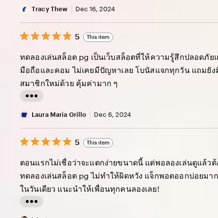
i
Tracy Thew
Dec 16, 2024
s
5
t
5
This item
out
i
of
ทดลองเล่นสล็อต pg เป็นเว็บสล็อตที่ให้ความรู้สึกปลอดภัยแล
5
n
stars
มือถือและคอม ไม่เคยมีปัญหาเลย โบนัสแจกทุกวัน แถมยัง
g
สมาชิกใหม่ด้วย คุ้มค่ามาก ๆ
r
e
L
v
i
Laura Maria Grillo
Dec 6, 2024
i
s
e
5
t
5
This item
out
w
i
of
ตอนแรกไม่เชื่อว่าจะแตกง่ายขนาดนี้ แต่พอลองเล่นดูแล้วต
5
b
n
stars
ทดลองเล่นสล็อต pg ไม่ทำให้ผิดหวัง แจ็กพอตออกบ่อยมาก 
y
g
ในวันเดียว แนะนำให้เพื่อนทุกคนลองเลย!
T
r
r
e
L