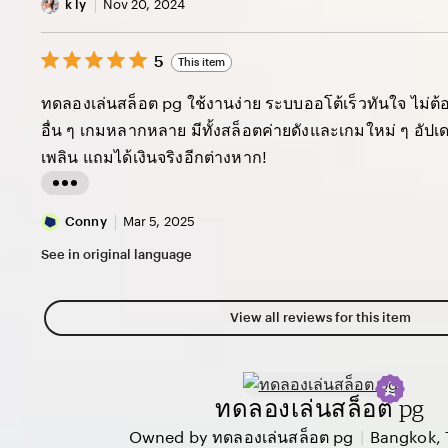
a
v
i
k ly
Nov 20, 2024
c
i
s
y
e
5
t
5
This item
out
T
w
i
of
ทดลองเล่นสล็อต pg ใช้งานง่าย ระบบออโต้เร็วทันใจ ไม่ต
5
h
b
n
stars
อื่น ๆ เกมหลากหลาย มีทั้งสล็อตค่ายดังและเกมใหม่ ๆ อัป
e
y
g
เพลิน แถมได้เงินจริงอีกต่างหาก!
w
L
r
a
e
L
u
v
i
Conny
Mar 5, 2025
r
i
s
See in original language
a
e
t
M
w
i
View all reviews for this item
a
b
n
r
y
g
i
k
r
ทดลองเล่นสล็อต pg
a
l
e
G
y
Owned by ทดลองเล่นสล็อต pg
|
Bangkok, 
v