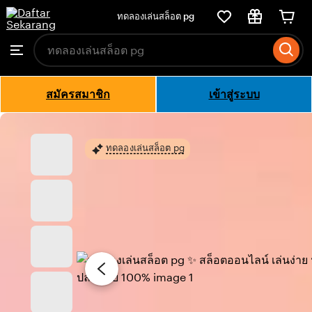
ทดลอง
ทดลองเล่นสล็อต pg
Skip
เล่น
to
Search
Browse
สล็อต
ontent
for
pg
items
or
สมัครสมาชิก
เข้าสู่ระบบ
shops
ทดลองเล่นสล็อต pg