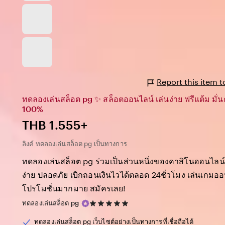
Report this item 
ทดลองเล่นสล็อต pg ✨ สล็อตออนไลน์ เล่นง่าย ฟรีแต้ม มั
100%
Price:
THB 1.555+
ลิงค์ ทดลองเล่นสล็อต pg เป็นทางการ
ทดลองเล่นสล็อต pg ร่วมเป็นส่วนหนึ่งของคาสิโนออนไลน์ที
ง่าย ปลอดภัย เบิกถอนเงินไวได้ตลอด 24ชั่วโมง เล่นเกมออ
โปรโมชั่นมากมาย สมัครเลย!
5
ทดลองเล่นสล็อต pg
out
of
ทดลองเล่นสล็อต pg เว็บไซต์อย่างเป็นทางการที่เชื่อถือได้