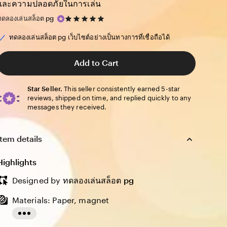
และความปลอดภัยในการเล่น
5
ทดลองเล่นสล็อต pg
out
of
ทดลองเล่นสล็อต pg เว็บไซต์อย่างเป็นทางการที่เชื่อถือได้
5
stars
Add to Cart
Star Seller.
This seller consistently earned 5-star
reviews, shipped on time, and replied quickly to any
messages they received.
Item details
Highlights
Designed by
ทดลองเล่นสล็อต pg
Materials: Paper, magnet
Read