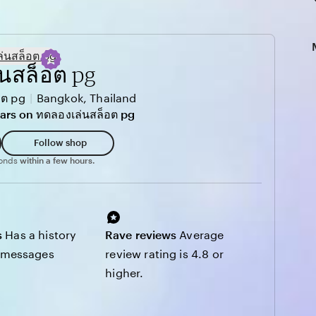
นสล็อต pg
อต pg
|
Bangkok, Thailand
ars on ทดลองเล่นสล็อต pg
Follow shop
ponds
within a few hours.
s
Has a history
Rave reviews
Average
o messages
review rating is 4.8 or
higher.