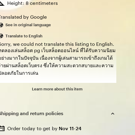
Height: 8 centimeters
the
full
Translated by Google
description
See in original language
Translate to English
Sorry, we could not translate this listing to English.
ทดลองเล่นสล็อต pg เว็บสล็อตออนไลน์ ที่ได้รับความนิยม
อย่างมากในปัจจุบัน เนื่องจากผู้เล่นสามารถเข้าถึงเกมได้
ง่ายผ่านสล็อตเว็บตรง ซึ่งให้ความสะดวกสบายและความ
ปลอดภัยในการเล่น
Learn more about this item
Production partners
ทดลองเล่นสล็อต pg makes this item with help from
Paperworks, The Netherlands
View all
Shipping and return policies
Order today to get by
Nov 11-24