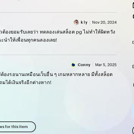
k ly
Nov 20, 2024
วต้องยอมรับเลยว่า ทดลองเล่นสล็อต pg ไม่ทำให้ผิดหวัง
นะนำให้เพื่อนทุกคนลองเลย!
D
Conny
Mar 5, 2025
่ต้องรอนานเหมือนเว็บอื่น ๆ เกมหลากหลาย มีทั้งสล็อต
มได้เงินจริงอีกต่างหาก!
ws for this item