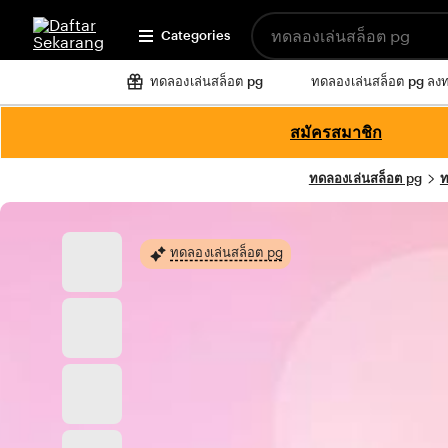
Skip
Search
ทดลอง
to
Categories
for
เล่น
Content
items
สล็อต
or
ทดลองเล่นสล็อต pg
ทดลองเล่นสล็อต pg ลงท
pg
shops
สมัครสมาชิก
ทดลองเล่นสล็อต pg
ท
ทดลองเล่นสล็อต pg