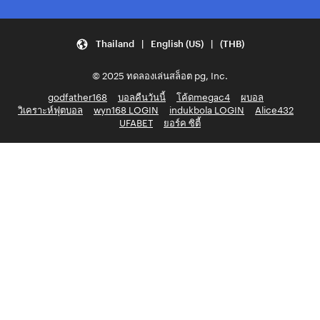
Thailand | English (US) | (THB)
© 2025 ทดลองเล่นสล็อต pg, Inc.
godfather168
บอลคืนวันนี้
โค้ดmegac4
ผบอล
วิเคราะห์ฟุตบอล
wyn168 LOGIN
indukbola LOGIN
Alice432
UFABET
ยอร์ค ซิตี้