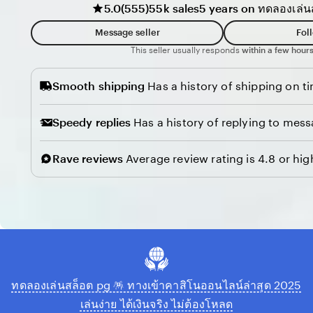
5.0
(555)
55k sales
5 years on ทดลองเล่น
r
i
i
e
Message seller
Fol
l
w
This seller usually responds
within a few hours
l
b
o
Smooth shipping
Has a history of shipping on t
y
C
Speedy replies
Has a history of replying to mess
o
n
Rave reviews
Average review rating is 4.8 or hig
n
y
ทดลองเล่นสล็อต pg 🪅 ทางเข้าคาสิโนออนไลน์ล่าสุด 2025
เล่นง่าย ได้เงินจริง ไม่ต้องโหลด