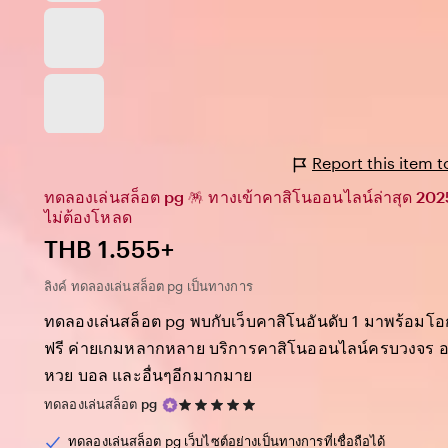
Report this item 
ทดลองเล่นสล็อต pg 🪅 ทางเข้าคาสิโนออนไลน์ล่าสุด 2025 เ
ไม่ต้องโหลด
Price:
THB 1.555+
ลิงค์ ทดลองเล่นสล็อต pg เป็นทางการ
ทดลองเล่นสล็อต pg พบกับเว็บคาสิโนอันดับ 1 มาพร้อมโ
ฟรี ค่ายเกมหลากหลาย บริการคาสิโนออนไลน์ครบวงจร อา
หวย บอล และอื่นๆอีกมากมาย
5
ทดลองเล่นสล็อต pg
out
of
ทดลองเล่นสล็อต pg เว็บไซต์อย่างเป็นทางการที่เชื่อถือได้