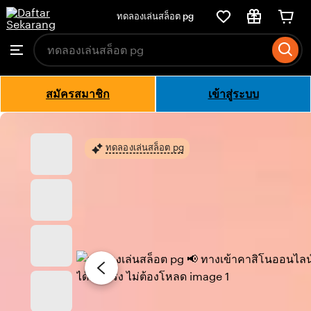
ทดลอง
ทดลองเล่นสล็อต pg
Skip
เล่น
to
Search
Browse
สล็อต
ontent
for
pg
items
or
สมัครสมาชิก
เข้าสู่ระบบ
shops
ทดลองเล่นสล็อต pg