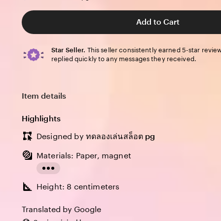
5
stars
Add to Cart
Star Seller.
This seller consistently earned 5-star revie
replied quickly to any messages they received.
Item details
Highlights
Designed by
ทดลองเล่นสล็อต pg
Materials: Paper, magnet
Read
Height: 8 centimeters
the
full
Translated by Google
description