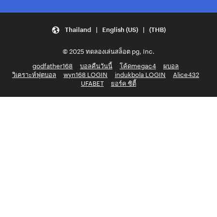
Thailand | English (US) | (THB)
© 2025 ทดลองเล่นสล็อต pg, Inc.
godfather168
บอลคืนวันนี้
โค้ดmegac4
ผบอล
วิเคราะห์ฟุตบอล
wyn168 LOGIN
indukbola LOGIN
Alice432
UFABET
ยอร์ค ซิตี้