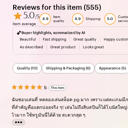
Reviews for this item (555)
5.0
/5
Item
Custo
4.9
4.9
5.0
Shipping
quality
servi
item average
Buyer highlights, summarized by AI
Beautiful
Fast shipping
Great quality
Happy custo
As described
Great product
Looks great
Filter
Quality (10)
Shipping & Packaging (6)
Appearance (5)
by
category
5
5
This item
out
of
ฉันชอบเล่นที่ ทดลองเล่นสล็อต pg มาก เพราะแต่ละเกมมี
5
stars
ที่สำคัญคือแตกบ่อยจริง ๆ! เล่นไม่ถึงสิบสปินก็ได้โบนัสให
ไวมาก ใช้ทรูมันนี่ได้ด้วย สะดวกสุด ๆ
L