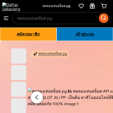
ทดลอง
ทดลองเล่นสล็อต pg
Skip
เล่น
to
Search
Browse
สล็อต
ontent
for
pg
items
or
สมัครสมาชิก
เข้าสู่ระบบ
shops
ทดลองเล่นสล็อต pg