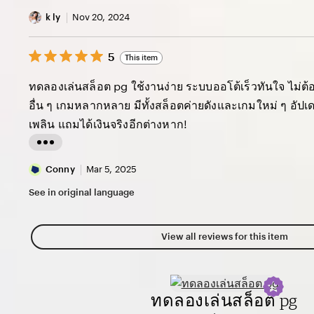
a
v
i
k ly
Nov 20, 2024
c
i
s
y
e
5
t
5
This item
out
T
w
i
of
ทดลองเล่นสล็อต pg ใช้งานง่าย ระบบออโต้เร็วทันใจ ไม่ต
5
h
b
n
stars
อื่น ๆ เกมหลากหลาย มีทั้งสล็อตค่ายดังและเกมใหม่ ๆ อัป
e
y
g
เพลิน แถมได้เงินจริงอีกต่างหาก!
w
L
r
a
e
L
u
v
i
Conny
Mar 5, 2025
r
i
s
See in original language
a
e
t
M
w
i
View all reviews for this item
a
b
n
r
y
g
i
k
r
ทดลองเล่นสล็อต pg
a
l
e