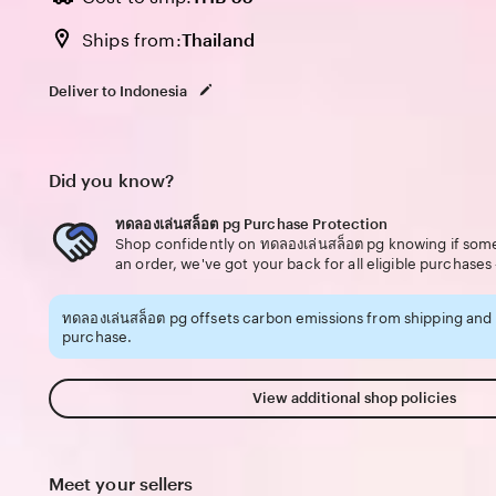
Ships from:
Thailand
Deliver to Indonesia
Did you know?
ทดลองเล่นสล็อต pg Purchase Protection
Shop confidently on ทดลองเล่นสล็อต pg knowing if som
an order, we've got your back for all eligible purchase
ทดลองเล่นสล็อต pg offsets carbon emissions from shipping and
purchase.
View additional shop policies
Meet your sellers