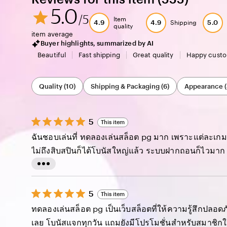
5.0
/5
Item
4.9
4.9
5.0
Shipping
quality
item average
Buyer highlights, summarized by AI
Beautiful
Fast shipping
Great quality
Happy cust
Filter
Quality (10)
Shipping & Packaging (6)
Appearance (
by
category
5
5
This item
out
ฉันชอบเล่นที่ ทดลองเล่นสล็อต pg มาก เพราะแต่ละเกมม
of
5
ไม่ถึงสิบสปินก็ได้โบนัสใหญ่แล้ว ระบบฝากถอนก็ไวมาก ใช
stars
L
i
5
5
This item
s
out
ทดลองเล่นสล็อต pg เป็นเว็บสล็อตที่ให้ความรู้สึกปลอด
of
t
5
เลย โบนัสแจกทุกวัน แถมยังมีโปรโมชั่นสำหรับสมาชิกให
i
stars