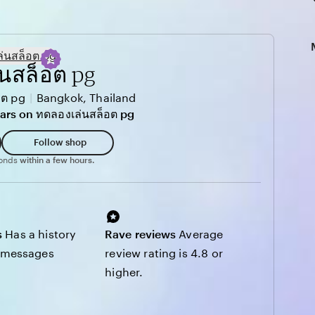
นสล็อต pg
อต pg
|
Bangkok, Thailand
ars on ทดลองเล่นสล็อต pg
Follow shop
ponds
within a few hours.
s
Has a history
Rave reviews
Average
o messages
review rating is 4.8 or
higher.