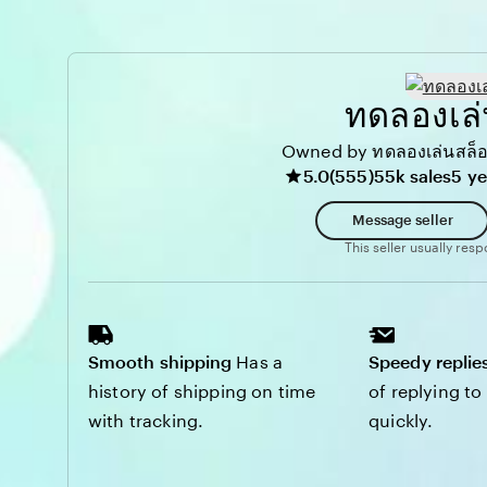
n
h
a
e
g
e
u
w
r
w
r
b
e
a
y
ทดลองเล่
v
M
k
i
Owned by ทดลองเล่นสล็
a
l
e
5.0
(555)
55k sales
5 ye
r
y
w
i
Message seller
b
a
This seller usually res
y
G
C
r
o
i
n
Smooth shipping
Has a
Speedy replie
l
n
history of shipping on time
of replying t
l
y
with tracking.
quickly.
o