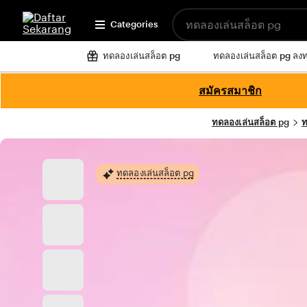
Skip
Search
ทดลอง
to
Categories
for
เล่น
Content
items
สล็อต
or
ทดลองเล่นสล็อต pg
ทดลองเล่นสล็อต pg ลงท
pg
shops
สมัครสมาชิก
ทดลองเล่นสล็อต pg
ท
ทดลองเล่นสล็อต pg