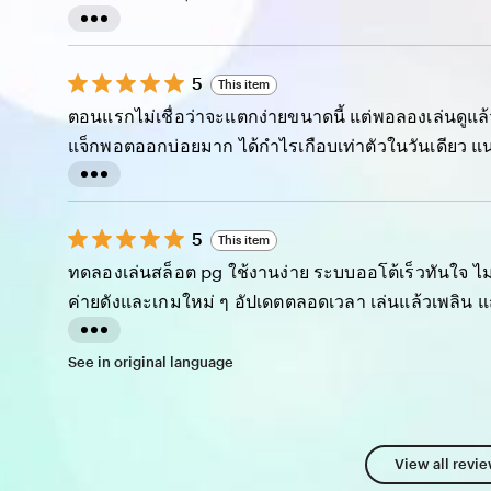
n
L
g
i
5
r
5
This item
s
out
e
ตอนแรกไม่เชื่อว่าจะแตกง่ายขนาดนี้ แต่พอลองเล่นดูแล้
of
t
5
v
แจ็กพอตออกบ่อยมาก ได้กำไรเกือบเท่าตัวในวันเดียว แ
i
stars
i
n
L
e
g
i
w
5
r
5
This item
s
out
b
e
ทดลองเล่นสล็อต pg ใช้งานง่าย ระบบออโต้เร็วทันใจ ไม
of
t
y
5
v
ค่ายดังและเกมใหม่ ๆ อัปเดตตลอดเวลา เล่นแล้วเพลิน แถ
i
stars
T
i
n
L
r
e
See in original language
g
i
a
w
r
s
c
b
e
t
y
y
v
i
View all revie
T
L
i