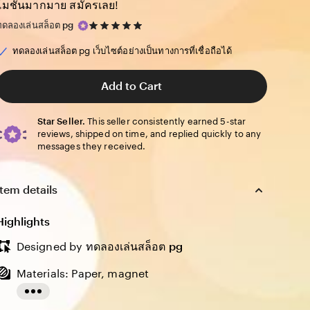
โมชั่นมากมาย สมัครเลย!
5
ทดลองเล่นสล็อต pg
out
of
ทดลองเล่นสล็อต pg เว็บไซต์อย่างเป็นทางการที่เชื่อถือได้
5
stars
Add to Cart
Star Seller.
This seller consistently earned 5-star
reviews, shipped on time, and replied quickly to any
messages they received.
Item details
Highlights
Designed by
ทดลองเล่นสล็อต pg
Materials: Paper, magnet
Read