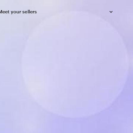
Meet your sellers