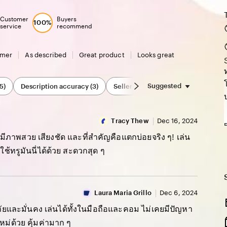
Customer
Buyers
100%
service
recommend
omer
As described
Great product
Looks great
Suggested
5)
Description accuracy (3)
Seller service (2)
Sizing & Fit (1)
Tracy Thew
Dec 16, 2024
ีภาพสวย เสียงชัด และที่สำคัญคือแตกบ่อยจริง ๆ! เล่น
้ทรูมันนี่ได้ด้วย สะดวกสุด ๆ
Laura Maria Grillo
Dec 6, 2024
ภัยและมั่นคง เล่นได้ทั้งในมือถือและคอม ไม่เคยมีปัญหา
ม่ด้วย คุ้มค่ามาก ๆ