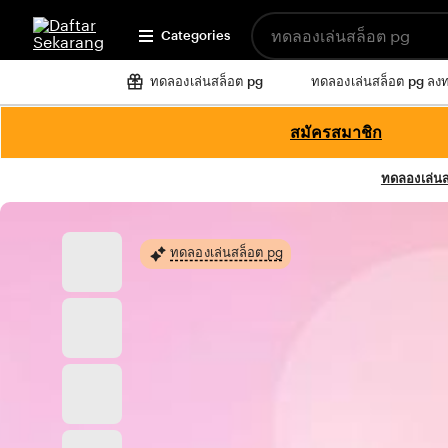
Skip
Search
ทดลอง
to
Categories
for
เล่น
Content
items
สล็อต
or
ทดลองเล่นสล็อต pg
ทดลองเล่นสล็อต pg ลงท
pg
shops
สมัครสมาชิก
ทดลองเล่นส
ทดลองเล่นสล็อต pg