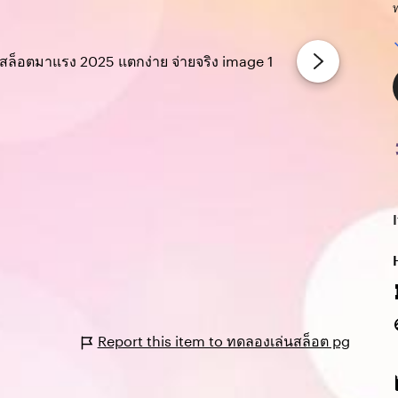
Report this item to ทดลองเล่นสล็อต pg