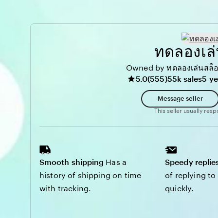
n
h
a
e
g
e
u
w
r
w
r
b
e
a
y
ทดลองเล่
v
M
k
i
Owned by ทดลองเล่นสล็
a
l
e
5.0
(555)
55k sales
5 ye
r
y
w
i
Message seller
b
a
This seller usually res
y
G
C
r
o
i
n
Smooth shipping
Has a
Speedy replie
l
n
history of shipping on time
of replying t
l
y
with tracking.
quickly.
o