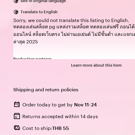
See in original language
Translate to English
Sorry, we could not translate this listing to English.
ทดลองเล่นสล็อต pg แหล่งรวมสล็อต ทดลองเล่นฟรี ถอนได้
ออนไลน์ สล็อตเว็บตรง ไม่ผ่านเอเย่นต์ ไม่มีขั้นต่ำ และแจกเ
ล่าสุด 2025
Production partners
Learn more about this item
ทดลองเล่นสล็อต pg makes this item with help from
Paperworks, The Netherlands
View all
Shipping and return policies
Order today to get by
Nov 11-24
Returns accepted
within 14 days
Cost to ship:
THB
55