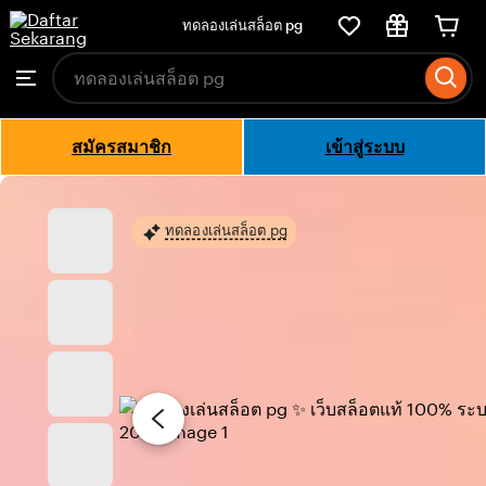
ทดลอง
ทดลองเล่นสล็อต pg
Skip
เล่น
to
Search
Browse
สล็อต
ontent
for
pg
items
or
สมัครสมาชิก
เข้าสู่ระบบ
shops
ทดลองเล่นสล็อต pg