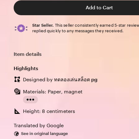
stars
Add to Cart
Star Seller.
This seller consistently earned 5-star revie
replied quickly to any messages they received.
Item details
Highlights
Designed by
ทดลองเล่นสล็อต pg
Materials: Paper, magnet
Read
Height: 8 centimeters
the
full
Translated by Google
description
See in original language