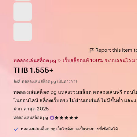
Report this item 
ทดลองเล่นสล็อต pg ✨ เว็บสล็อตแท้ 100% ระบบถอนไว มา
Price:
THB 1.555+
ลิงค์ ทดลองเล่นสล็อต pg เป็นทางการ
ทดลองเล่นสล็อต pg แหล่งรวมสล็อต ทดลองเล่นฟรี ถอนได
โนออนไลน์ สล็อตเว็บตรง ไม่ผ่านเอเย่นต์ ไม่มีขั้นต่ำ และแ
ฝาก ล่าสุด 2025
5
ทดลองเล่นสล็อต pg
out
of
ทดลองเล่นสล็อต pg เว็บไซต์อย่างเป็นทางการที่เชื่อถือได้
5