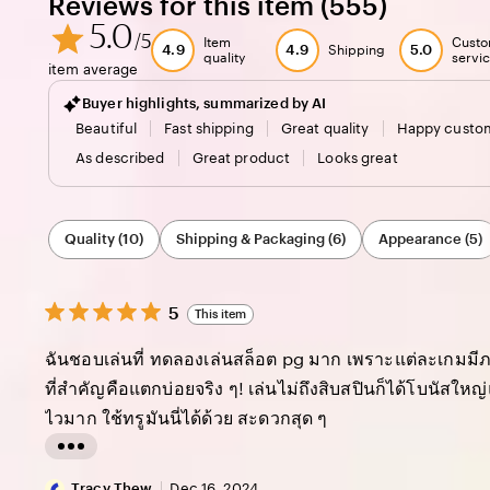
Reviews for this item (555)
5.0
/5
Item
Custo
4.9
4.9
5.0
Shipping
quality
servi
item average
Buyer highlights, summarized by AI
Beautiful
Fast shipping
Great quality
Happy custo
As described
Great product
Looks great
Filter
Quality (10)
Shipping & Packaging (6)
Appearance (5)
by
category
5
5
This item
out
of
ฉันชอบเล่นที่ ทดลองเล่นสล็อต pg มาก เพราะแต่ละเกมมี
5
stars
ที่สำคัญคือแตกบ่อยจริง ๆ! เล่นไม่ถึงสิบสปินก็ได้โบนัสให
ไวมาก ใช้ทรูมันนี่ได้ด้วย สะดวกสุด ๆ
L
i
Tracy Thew
Dec 16, 2024