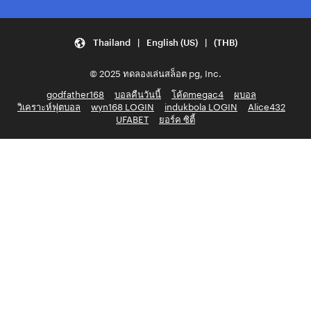
Thailand | English (US) | (THB)
© 2025 ทดลองเล่นสล็อต pg, Inc.
godfather168
บอลคืนวันนี้
โค้ดmegac4
ผบอล
วิเคราะห์ฟุตบอล
wyn168 LOGIN
indukbola LOGIN
Alice432
UFABET
ยอร์ค ซิตี้