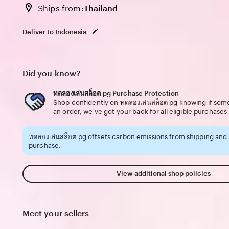
Ships from:
Thailand
Deliver to Indonesia
Did you know?
ทดลองเล่นสล็อต pg Purchase Protection
Shop confidently on ทดลองเล่นสล็อต pg knowing if som
an order, we've got your back for all eligible purchase
ทดลองเล่นสล็อต pg offsets carbon emissions from shipping and
purchase.
View additional shop policies
Meet your sellers