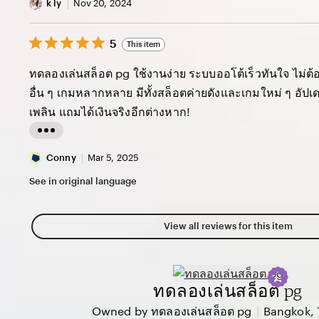
a
v
i
k ly
Nov 20, 2024
c
i
s
y
e
5
t
5
This item
out
T
w
i
of
ทดลองเล่นสล็อต pg ใช้งานง่าย ระบบออโต้เร็วทันใจ ไม่ต
5
h
b
n
stars
อื่น ๆ เกมหลากหลาย มีทั้งสล็อตค่ายดังและเกมใหม่ ๆ อัป
e
y
g
เพลิน แถมได้เงินจริงอีกต่างหาก!
w
L
r
a
e
L
u
v
i
Conny
Mar 5, 2025
r
i
s
See in original language
a
e
t
M
w
i
View all reviews for this item
a
b
n
r
y
g
i
k
r
ทดลองเล่นสล็อต pg
a
l
e
G
y
Owned by ทดลองเล่นสล็อต pg
|
Bangkok, 
v