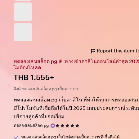
Report this item 
ทดลองเล่นสล็อต pg 🎇 ทางเข้าคาสิโนออนไลน์ล่าสุด 2025 เ
ไม่ต้องโหลด
Price:
THB 1.555+
ลิงค์ ทดลองเล่นสล็อต pg เป็นทางการ
ทดลองเล่นสล็อต pg เว็บคาสิโน ที่ทำให้ทุกการทดลองสนุก
มีโปรโมชั่นที่เชื่อถือได้ในปี 2025 มอบประสบการณ์ระดับ
บริการลูกค้าที่ยอดเยี่ยม
5
ทดลองเล่นสล็อต pg
out
of
ทดลองเล่นสล็อต pg เว็บไซต์อย่างเป็นทางการที่เชื่อถือได้