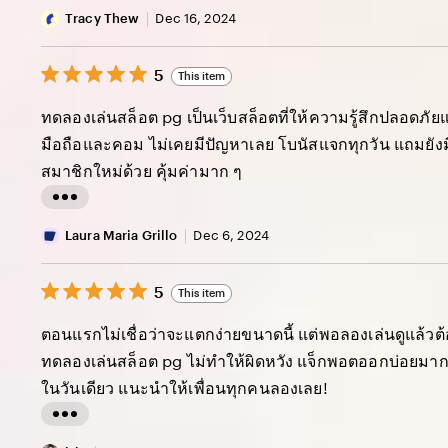
i
Tracy Thew
Dec 16, 2024
s
5
t
5
This item
out
i
of
ทดลองเล่นสล็อต pg เป็นเว็บสล็อตที่ให้ความรู้สึกปลอดภัยแล
5
n
stars
มือถือและคอม ไม่เคยมีปัญหาเลย โบนัสแจกทุกวัน แถมยัง
g
สมาชิกใหม่ด้วย คุ้มค่ามาก ๆ
r
e
L
v
i
Laura Maria Grillo
Dec 6, 2024
i
s
e
5
t
5
This item
out
w
i
of
ตอนแรกไม่เชื่อว่าจะแตกง่ายขนาดนี้ แต่พอลองเล่นดูแล้วต
5
b
n
stars
ทดลองเล่นสล็อต pg ไม่ทำให้ผิดหวัง แจ็กพอตออกบ่อยมาก 
y
g
ในวันเดียว แนะนำให้เพื่อนทุกคนลองเลย!
T
r
r
e
L