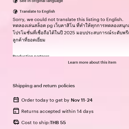
See in original language
Translate to English
Sorry, we could not translate this listing to English.
ทดลองเล่นสล็อต pg เว็บคาสิโน ที่ทำให้ทุกการทดลองสนุกส
โปรโมชั่นที่เชื่อถือได้ในปี 2025 มอบประสบการณ์ระดับพรี
ลูกค้าที่ยอดเยี่ยม
Production partners
Learn more about this item
ทดลองเล่นสล็อต pg makes this item with help from
Paperworks, The Netherlands
View all
Shipping and return policies
Order today to get by
Nov 11-24
Returns accepted
within 14 days
Cost to ship:
THB
55