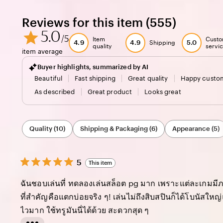
Reviews for this item (555)
5.0
/5
Item
Custo
4.9
4.9
5.0
Shipping
quality
servi
item average
Buyer highlights, summarized by AI
Beautiful
Fast shipping
Great quality
Happy custo
As described
Great product
Looks great
Filter
Quality (10)
Shipping & Packaging (6)
Appearance (5)
by
category
5
5
This item
out
of
ฉันชอบเล่นที่ ทดลองเล่นสล็อต pg มาก เพราะแต่ละเกมมี
5
stars
ที่สำคัญคือแตกบ่อยจริง ๆ! เล่นไม่ถึงสิบสปินก็ได้โบนัสให
ไวมาก ใช้ทรูมันนี่ได้ด้วย สะดวกสุด ๆ