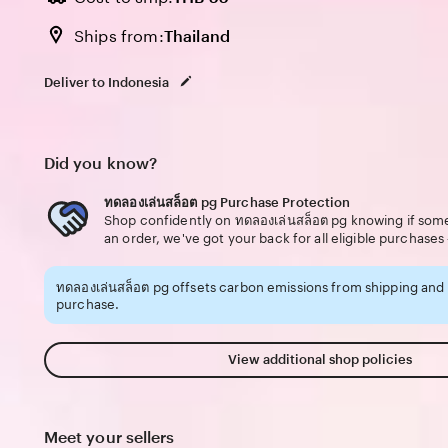
Ships from:
Thailand
Deliver to Indonesia
Did you know?
ทดลองเล่นสล็อต pg Purchase Protection
Shop confidently on ทดลองเล่นสล็อต pg knowing if som
an order, we've got your back for all eligible purchase
ทดลองเล่นสล็อต pg offsets carbon emissions from shipping and
purchase.
View additional shop policies
Meet your sellers