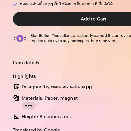
of
ทดลองเล่นสล็อต pg เว็บไซต์อย่างเป็นทางการที่เชื่อถือได้
5
stars
Add to Cart
Star Seller.
This seller consistently earned 5-star revie
replied quickly to any messages they received.
Item details
Highlights
Designed by
ทดลองเล่นสล็อต pg
Materials: Paper, magnet
Read
Height: 8 centimeters
the
full
Translated by Google