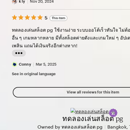
a
v
i
k ly
Nov 20, 2024
c
i
s
y
e
5
t
5
This item
out
T
w
i
of
ทดลองเล่นสล็อต pg ใช้งานง่าย ระบบออโต้เร็วทันใจ ไม่ต
5
h
b
n
stars
อื่น ๆ เกมหลากหลาย มีทั้งสล็อตค่ายดังและเกมใหม่ ๆ อัป
e
y
g
เพลิน แถมได้เงินจริงอีกต่างหาก!
w
L
r
a
e
L
u
v
i
Conny
Mar 5, 2025
r
i
s
See in original language
a
e
t
M
w
i
View all reviews for this item
a
b
n
r
y
g
i
k
r
ทดลองเล่นสล็อต pg
a
l
e
G
y
Owned by ทดลองเล่นสล็อต pg
|
Bangkok, 
v