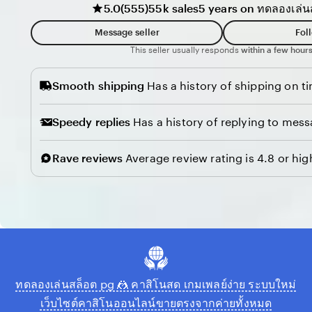
5.0
(555)
55k sales
5 years on ทดลองเล่น
r
i
i
e
Message seller
Fol
l
w
This seller usually responds
within a few hours
l
b
o
Smooth shipping
Has a history of shipping on t
y
C
Speedy replies
Has a history of replying to mess
o
n
Rave reviews
Average review rating is 4.8 or hig
n
y
ทดลองเล่นสล็อต pg 🤼 คาสิโนสด เกมเพลย์ง่าย ระบบใหม่
เว็บไซต์คาสิโนออนไลน์ขายตรงจากค่ายทั้งหมด