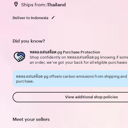
Ships from:
Thailand
Deliver to Indonesia
Did you know?
ทดลองเล่นสล็อต pg Purchase Protection
Shop confidently on ทดลองเล่นสล็อต pg knowing if som
an order, we've got your back for all eligible purchase
ทดลองเล่นสล็อต pg offsets carbon emissions from shipping and
purchase.
View additional shop policies
Meet your sellers