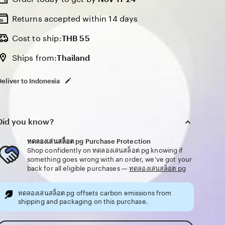
Returns accepted
within 14 days
Cost to ship:
THB
55
Ships from:
Thailand
eliver to Indonesia
Did you know?
ทดลองเล่นสล็อต pg Purchase Protection
Shop confidently on ทดลองเล่นสล็อต pg knowing if
something goes wrong with an order, we've got your
back for all eligible purchases —
ทดลองเล่นสล็อต pg
ทดลองเล่นสล็อต pg offsets carbon emissions from
shipping and packaging on this purchase.