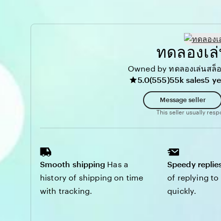
n
h
a
e
g
e
u
w
r
w
r
b
e
a
y
ทดลองเล่
v
M
k
i
Owned by ทดลองเล่นสล็
a
l
e
5.0
(555)
55k sales
5 ye
r
y
w
i
Message seller
b
a
This seller usually res
y
G
C
r
o
i
n
Smooth shipping
Has a
Speedy replie
l
n
history of shipping on time
of replying t
l
y
with tracking.
quickly.
o