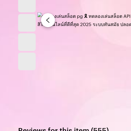
Reviews for this item (555)