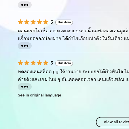
n
L
g
i
5
r
5
This item
s
out
e
ตอนแรกไม่เชื่อว่าจะแตกง่ายขนาดนี้ แต่พอลองเล่นดูแล้
of
t
5
v
แจ็กพอตออกบ่อยมาก ได้กำไรเกือบเท่าตัวในวันเดียว แ
i
stars
i
n
L
e
g
i
w
5
r
5
This item
s
out
b
e
ทดลองเล่นสล็อต pg ใช้งานง่าย ระบบออโต้เร็วทันใจ ไม
of
t
y
5
v
ค่ายดังและเกมใหม่ ๆ อัปเดตตลอดเวลา เล่นแล้วเพลิน แถ
i
stars
T
i
n
L
r
e
See in original language
g
i
a
w
r
s
c
b
e
t
y
y
v
i
View all revie
T
L
i