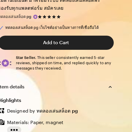
ไม่ผ่านเอเย่นต์ มาพร้อมระบบ ทดลองเล่นสล็อตฟรี
รองรับทุกแพลตฟอร์ม สมัครเลย
5
ทดลองเล่นสล็อต pg
out
of
ทดลองเล่นสล็อต pg เว็บไซต์อย่างเป็นทางการที่เชื่อถือได้
5
stars
Add to Cart
Star Seller.
This seller consistently earned 5-star
reviews, shipped on time, and replied quickly to any
messages they received.
Item details
Highlights
Designed by
ทดลองเล่นสล็อต pg
Materials: Paper, magnet