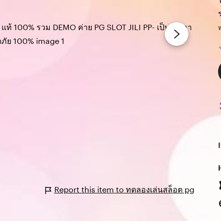
Report this item to ทดลองเล่นสล็อต pg