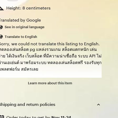
Read
Height: 8 centimeters
the
full
Translated by Google
description
See in original language
Translate to English
Sorry, we could not translate this listing to English.
ทดลองเล่นสล็อต pg แหล่งรวมเกม สล็อตแตกหนัก เล่น
ง่าย ได้เงินจริง เว็บสล็อต ที่มีความน่าเชื่อถือ ระบบ API ไม่
ผ่านเอเย่นต์ มาพร้อมระบบ ทดลองเล่นสล็อตฟรี รองรับทุก
แพลตฟอร์ม สมัครเลย
Learn more about this item
Production partners
ทดลองเล่นสล็อต pg makes this item with help from
Paperworks, The Netherlands
View all
Shipping and return policies
Order today to get by
Nov 11-24