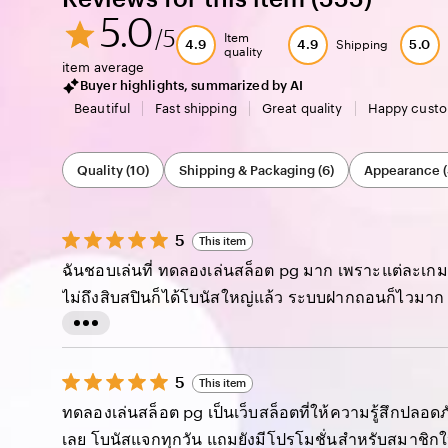
5.0
/5
Item
4.9
4.9
5.0
Shipping
quality
item average
Buyer highlights, summarized by AI
Beautiful
Fast shipping
Great quality
Happy cust
Filter
Quality (10)
Shipping & Packaging (6)
Appearance (
by
category
5
5
This item
out
ฉันชอบเล่นที่ ทดลองเล่นสล็อต pg มาก เพราะแต่ละเกมม
of
5
ไม่ถึงสิบสปินก็ได้โบนัสใหญ่แล้ว ระบบฝากถอนก็ไวมาก ใช
stars
L
i
5
5
This item
s
out
ทดลองเล่นสล็อต pg เป็นเว็บสล็อตที่ให้ความรู้สึกปลอด
of
t
5
เลย โบนัสแจกทุกวัน แถมยังมีโปรโมชั่นสำหรับสมาชิกให
i
stars