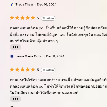
i
Tracy Thew
Dec 16, 2024
s
5
t
5
This item
out
i
of
ทดลองเล่นสล็อต pg เป็นเว็บสล็อตที่ให้ความรู้สึกปลอดภัยแล
5
n
stars
มือถือและคอม ไม่เคยมีปัญหาเลย โบนัสแจกทุกวัน แถมยัง
g
สมาชิกใหม่ด้วย คุ้มค่ามาก ๆ
r
e
L
v
i
Laura Maria Grillo
Dec 6, 2024
i
s
e
5
t
5
This item
out
w
i
of
ตอนแรกไม่เชื่อว่าจะแตกง่ายขนาดนี้ แต่พอลองเล่นดูแล้วต
5
b
n
stars
ทดลองเล่นสล็อต pg ไม่ทำให้ผิดหวัง แจ็กพอตออกบ่อยมาก 
y
g
ในวันเดียว แนะนำให้เพื่อนทุกคนลองเลย!
T
r
r
e
L