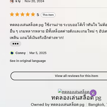
a
v
i
k ly
Nov 20, 2024
c
i
s
y
e
5
t
5
This item
out
T
w
i
of
ทดลองเล่นสล็อต pg ใช้งานง่าย ระบบออโต้เร็วทันใจ ไม่ต
5
h
b
n
stars
อื่น ๆ เกมหลากหลาย มีทั้งสล็อตค่ายดังและเกมใหม่ ๆ อัป
e
y
g
เพลิน แถมได้เงินจริงอีกต่างหาก!
w
L
r
a
e
L
u
v
i
Conny
Mar 5, 2025
r
i
s
See in original language
a
e
t
M
w
i
View all reviews for this item
a
b
n
r
y
g
i
k
r
ทดลองเล่นสล็อต pg
a
l
e
G
y
Owned by ทดลองเล่นสล็อต pg
|
Bangkok, 
v