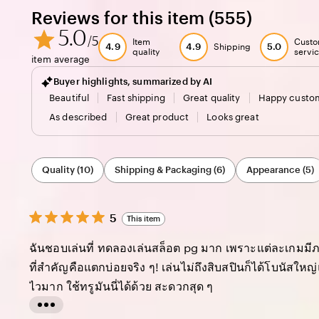
Reviews for this item (555)
5.0
/5
Item
Custo
4.9
4.9
5.0
Shipping
quality
servi
item average
Buyer highlights, summarized by AI
Beautiful
Fast shipping
Great quality
Happy custo
As described
Great product
Looks great
Filter
Quality (10)
Shipping & Packaging (6)
Appearance (5)
by
category
5
5
This item
out
of
ฉันชอบเล่นที่ ทดลองเล่นสล็อต pg มาก เพราะแต่ละเกมมี
5
stars
ที่สำคัญคือแตกบ่อยจริง ๆ! เล่นไม่ถึงสิบสปินก็ได้โบนัสให
ไวมาก ใช้ทรูมันนี่ได้ด้วย สะดวกสุด ๆ
L