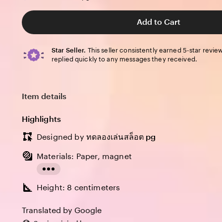
5
stars
Add to Cart
Star Seller.
This seller consistently earned 5-star revie
replied quickly to any messages they received.
Item details
Highlights
Designed by
ทดลองเล่นสล็อต pg
Materials: Paper, magnet
Read
Height: 8 centimeters
the
full
Translated by Google
description