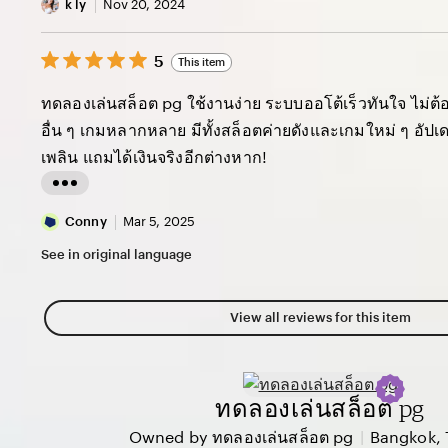
a
v
i
k ly
Nov 20, 2024
c
i
s
y
e
5
t
5
This item
out
T
w
i
of
ทดลองเล่นสล็อต pg ใช้งานง่าย ระบบออโต้เร็วทันใจ ไม่ต
5
h
b
n
stars
อื่น ๆ เกมหลากหลาย มีทั้งสล็อตค่ายดังและเกมใหม่ ๆ อัป
e
y
g
เพลิน แถมได้เงินจริงอีกต่างหาก!
w
L
r
a
e
L
u
v
i
Conny
Mar 5, 2025
r
i
s
See in original language
a
e
t
M
w
i
View all reviews for this item
a
b
n
r
y
g
i
k
r
ทดลองเล่นสล็อต pg
a
l
e
G
y
Owned by ทดลองเล่นสล็อต pg
|
Bangkok, 
v