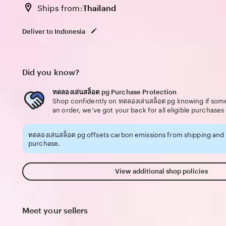
Ships from:
Thailand
Deliver to Indonesia
Did you know?
ทดลองเล่นสล็อต pg Purchase Protection
Shop confidently on ทดลองเล่นสล็อต pg knowing if som
an order, we've got your back for all eligible purchase
ทดลองเล่นสล็อต pg offsets carbon emissions from shipping and
purchase.
View additional shop policies
Meet your sellers