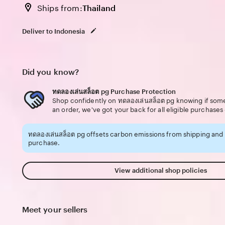
Ships from:
Thailand
Deliver to Indonesia
Did you know?
ทดลองเล่นสล็อต pg Purchase Protection
Shop confidently on ทดลองเล่นสล็อต pg knowing if som
an order, we've got your back for all eligible purchase
ทดลองเล่นสล็อต pg offsets carbon emissions from shipping and
purchase.
View additional shop policies
Meet your sellers