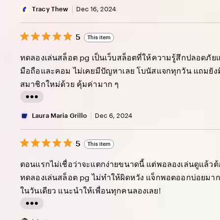
i
Tracy Thew
Dec 16, 2024
s
5
t
5
This item
out
i
of
ทดลองเล่นสล็อต pg เป็นเว็บสล็อตที่ให้ความรู้สึกปลอดภัยแล
5
n
stars
มือถือและคอม ไม่เคยมีปัญหาเลย โบนัสแจกทุกวัน แถมยัง
g
สมาชิกใหม่ด้วย คุ้มค่ามาก ๆ
r
e
L
v
i
Laura Maria Grillo
Dec 6, 2024
i
s
e
5
t
5
This item
out
w
i
of
ตอนแรกไม่เชื่อว่าจะแตกง่ายขนาดนี้ แต่พอลองเล่นดูแล้วต
5
b
n
stars
ทดลองเล่นสล็อต pg ไม่ทำให้ผิดหวัง แจ็กพอตออกบ่อยมาก 
y
g
ในวันเดียว แนะนำให้เพื่อนทุกคนลองเลย!
T
r
r
e
L