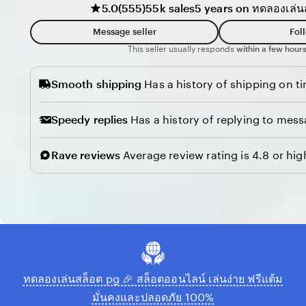
5.0
(555)
55k sales
5 years on ทดลองเล่น
r
i
i
e
Message seller
Fol
l
w
This seller usually responds
within a few hours
l
b
o
Smooth shipping
Has a history of shipping on t
y
C
Speedy replies
Has a history of replying to mess
o
n
Rave reviews
Average review rating is 4.8 or hig
n
y
ทดลองเล่นสล็อต pg 🎉 สล็อตออนไลน์ เล่นง่าย ฟรีแต้ม
มั่นคงและปลอดภัย 100%