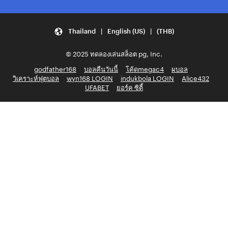
Thailand | English (US) | (THB)
© 2025 ทดลองเล่นสล็อต pg, Inc.
godfather168
บอลคืนวันนี้
โค้ดmegac4
ผบอล
วิเคราะห์ฟุตบอล
wyn168 LOGIN
indukbola LOGIN
Alice432
UFABET
ยอร์ค ซิตี้