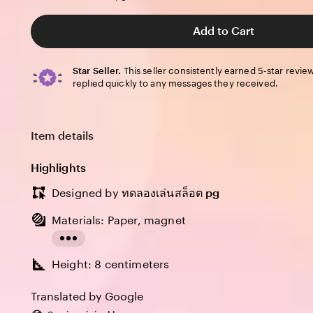
5
stars
Add to Cart
Star Seller.
This seller consistently earned 5-star revie
replied quickly to any messages they received.
Item details
Highlights
Designed by
ทดลองเล่นสล็อต pg
Materials: Paper, magnet
Read
Height: 8 centimeters
the
full
Translated by Google
description