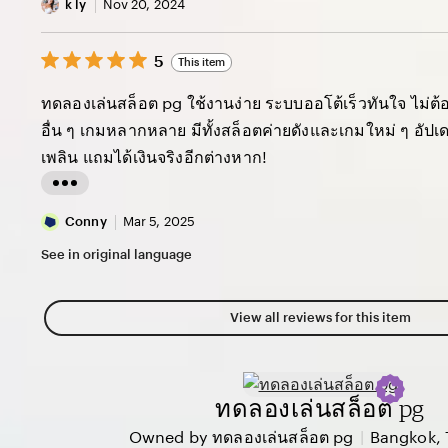
a
v
i
k ly
Nov 20, 2024
c
i
s
y
e
5
t
5
This item
out
T
w
i
of
ทดลองเล่นสล็อต pg ใช้งานง่าย ระบบออโต้เร็วทันใจ ไม่ต
5
h
b
n
stars
อื่น ๆ เกมหลากหลาย มีทั้งสล็อตค่ายดังและเกมใหม่ ๆ อัป
e
y
g
เพลิน แถมได้เงินจริงอีกต่างหาก!
w
L
r
a
e
L
u
v
i
Conny
Mar 5, 2025
r
i
s
See in original language
a
e
t
M
w
i
View all reviews for this item
a
b
n
r
y
g
i
k
r
ทดลองเล่นสล็อต pg
a
l
e
G
y
Owned by ทดลองเล่นสล็อต pg
|
Bangkok, 
v