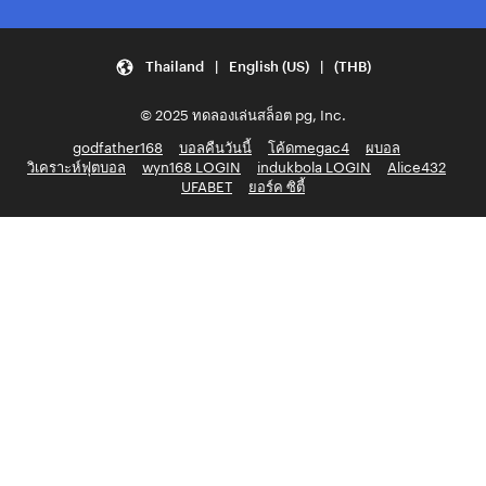
Thailand | English (US) | (THB)
© 2025 ทดลองเล่นสล็อต pg, Inc.
godfather168
บอลคืนวันนี้
โค้ดmegac4
ผบอล
วิเคราะห์ฟุตบอล
wyn168 LOGIN
indukbola LOGIN
Alice432
UFABET
ยอร์ค ซิตี้