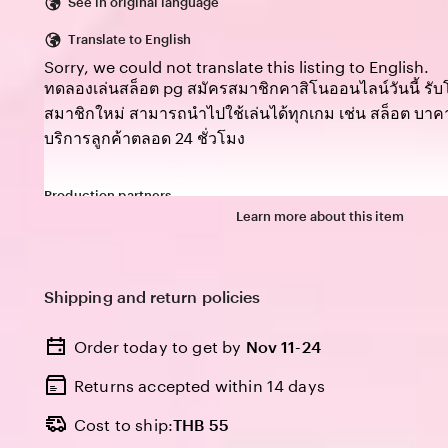
See in original language
Translate to English
Sorry, we could not translate this listing to English.
ทดลองเล่นสล็อต pg สมัครสมาชิกคาสิโนออนไลน์วันนี้ รับโ
สมาชิกใหม่ สามารถนำไปใช้เล่นได้ทุกเกม เช่น สล็อต บาคา
บริการลูกค้าตลอด 24 ชั่วโมง
Production partners
Learn more about this item
ทดลองเล่นสล็อต pg makes this item with help from
Paperworks, The Netherlands
View all
Shipping and return policies
Order today to get by
Nov 11-24
Returns accepted
within 14 days
Cost to ship:
THB
55