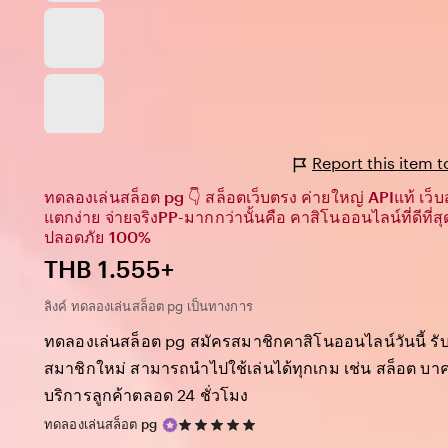
Report this item 
ทดลองเล่นสล็อต pg 👇 สล็อตเว็บตรง ค่ายใหญ่ APIแท้ เว
แตกง่าย จ่ายจริงPP-มากกว่านั้นคือ คาสิโนออนไลน์ที่ดีที่
ปลอดภัย 100%
Price:
THB 1.555+
ลิงค์ ทดลองเล่นสล็อต pg เป็นทางการ
ทดลองเล่นสล็อต pg สมัครสมาชิกคาสิโนออนไลน์วันนี้ รับ
สมาชิกใหม่ สามารถนำไปใช้เล่นได้ทุกเกม เช่น สล็อต บาคา
บริการลูกค้าตลอด 24 ชั่วโมง
5
ทดลองเล่นสล็อต pg
out