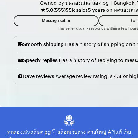
G
y
Owned by ทดลองเล่นสล็อต pg
|
Bangkok, 
v
5.0
(555)
55k sales
5 years on ทดลองเล่น
r
i
i
e
Message seller
Fol
l
w
This seller usually responds
within a few hours
l
b
o
Smooth shipping
Has a history of shipping on t
y
C
Speedy replies
Has a history of replying to mess
o
n
Rave reviews
Average review rating is 4.8 or hig
n
y
ทดลองเล่นสล็อต pg 👇 สล็อตเว็บตรง ค่ายใหญ่ APIแท้ เว็บ