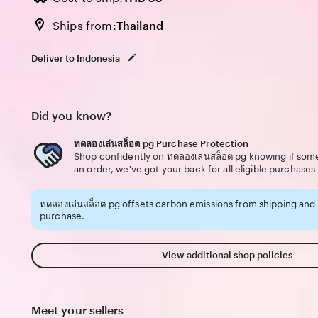
Ships from:
Thailand
Deliver to Indonesia
Did you know?
ทดลองเล่นสล็อต pg Purchase Protection
Shop confidently on ทดลองเล่นสล็อต pg knowing if som
an order, we've got your back for all eligible purchase
ทดลองเล่นสล็อต pg offsets carbon emissions from shipping and
purchase.
View additional shop policies
Meet your sellers