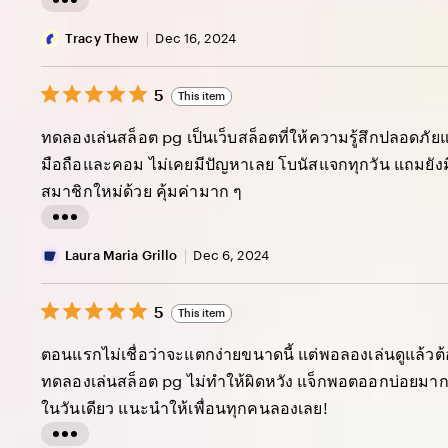
L
i
Tracy Thew
Dec 16, 2024
s
5
t
5
This item
out
i
of
ทดลองเล่นสล็อต pg เป็นเว็บสล็อตที่ให้ความรู้สึกปลอดภัยแล
5
n
stars
มือถือและคอม ไม่เคยมีปัญหาเลย โบนัสแจกทุกวัน แถมยัง
g
สมาชิกใหม่ด้วย คุ้มค่ามาก ๆ
r
e
L
v
i
Laura Maria Grillo
Dec 6, 2024
i
s
e
5
t
5
This item
out
w
i
of
ตอนแรกไม่เชื่อว่าจะแตกง่ายขนาดนี้ แต่พอลองเล่นดูแล้วต
5
b
n
stars
ทดลองเล่นสล็อต pg ไม่ทำให้ผิดหวัง แจ็กพอตออกบ่อยมาก 
y
g
ในวันเดียว แนะนำให้เพื่อนทุกคนลองเลย!
T
r
r
e
L