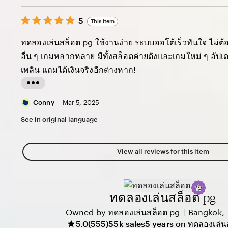
c
i
s
y
e
5
t
5
This item
out
T
w
i
of
ทดลองเล่นสล็อต pg ใช้งานง่าย ระบบออโต้เร็วทันใจ ไม่ต
5
h
b
n
stars
อื่น ๆ เกมหลากหลาย มีทั้งสล็อตค่ายดังและเกมใหม่ ๆ อัป
e
y
g
เพลิน แถมได้เงินจริงอีกต่างหาก!
w
L
r
a
e
L
u
v
i
Conny
Mar 5, 2025
r
i
s
See in original language
a
e
t
M
w
i
View all reviews for this item
a
b
n
r
y
g
i
k
r
ทดลองเล่นสล็อต pg
a
l
e
G
y
Owned by ทดลองเล่นสล็อต pg
|
Bangkok, 
v
5.0
(555)
55k sales
5 years on ทดลองเล่น
r
i