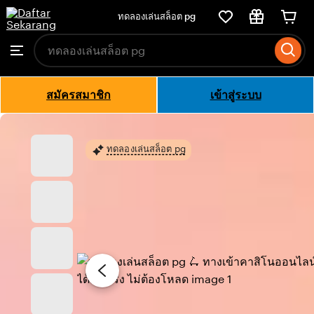
ทดลอง
ทดลองเล่นสล็อต pg
Skip
เล่น
to
Search
Browse
สล็อต
ontent
for
pg
items
or
สมัครสมาชิก
เข้าสู่ระบบ
shops
ทดลองเล่นสล็อต pg