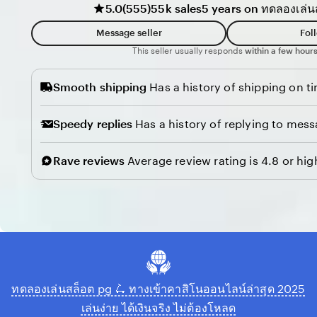
5.0
(555)
55k sales
5 years on ทดลองเล่น
r
i
i
e
Message seller
Fol
l
w
This seller usually responds
within a few hours
l
b
o
Smooth shipping
Has a history of shipping on t
y
C
Speedy replies
Has a history of replying to mess
o
n
Rave reviews
Average review rating is 4.8 or hig
n
y
ทดลองเล่นสล็อต pg 🛴 ทางเข้าคาสิโนออนไลน์ล่าสุด 2025
เล่นง่าย ได้เงินจริง ไม่ต้องโหลด