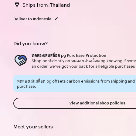
Ships from:
Thailand
Deliver to Indonesia
Did you know?
ทดลองเล่นสล็อต pg Purchase Protection
Shop confidently on ทดลองเล่นสล็อต pg knowing if som
an order, we've got your back for all eligible purchase
ทดลองเล่นสล็อต pg offsets carbon emissions from shipping and
purchase.
View additional shop policies
Meet your sellers