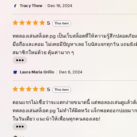
i
Tracy Thew
Dec 16, 2024
s
5
t
5
This item
out
i
of
ทดลองเล่นสล็อต pg เป็นเว็บสล็อตที่ให้ความรู้สึกปลอดภัยแล
5
n
stars
มือถือและคอม ไม่เคยมีปัญหาเลย โบนัสแจกทุกวัน แถมยัง
g
สมาชิกใหม่ด้วย คุ้มค่ามาก ๆ
r
e
L
v
i
Laura Maria Grillo
Dec 6, 2024
i
s
e
5
t
5
This item
out
w
i
of
ตอนแรกไม่เชื่อว่าจะแตกง่ายขนาดนี้ แต่พอลองเล่นดูแล้วต
5
b
n
stars
ทดลองเล่นสล็อต pg ไม่ทำให้ผิดหวัง แจ็กพอตออกบ่อยมาก 
y
g
ในวันเดียว แนะนำให้เพื่อนทุกคนลองเลย!
T
r
r
e
L