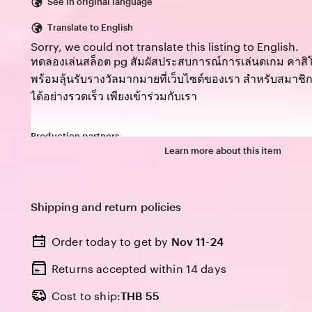
See in original language
Translate to English
Sorry, we could not translate this listing to English.
ทดลองเล่นสล็อต pg สัมผัสประสบการณ์การเล่นดเกม คาสิโนอ
พร้อมลุ้นรับรางวัลมากมายที่เว็บไซต์ของเรา สำหรับสมาชิก
ได้อย่างรวดเร็ว เพียงเข้าร่วมกับเรา
Production partners
Learn more about this item
ทดลองเล่นสล็อต pg makes this item with help from
Paperworks, The Netherlands
View all
Shipping and return policies
Order today to get by
Nov 11-24
Returns accepted
within 14 days
Cost to ship:
THB
55