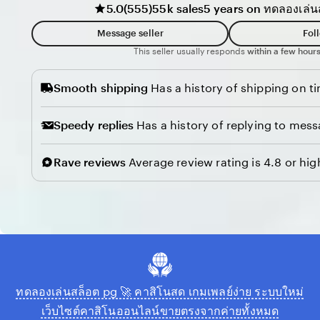
5.0
(555)
55k sales
5 years on ทดลองเล่น
r
i
i
e
Message seller
Fol
l
w
This seller usually responds
within a few hours
l
b
o
Smooth shipping
Has a history of shipping on t
y
C
Speedy replies
Has a history of replying to mess
o
n
Rave reviews
Average review rating is 4.8 or hig
n
y
ทดลองเล่นสล็อต pg 🚀 คาสิโนสด เกมเพลย์ง่าย ระบบใหม่
เว็บไซต์คาสิโนออนไลน์ขายตรงจากค่ายทั้งหมด