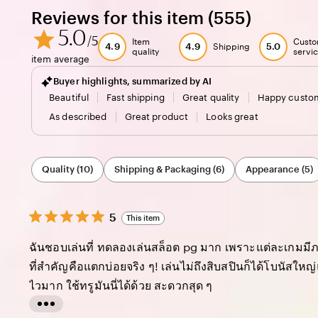
Reviews for this item (555)
5.0
/5
Item
Custo
4.9
4.9
5.0
Shipping
quality
servi
item average
Buyer highlights, summarized by AI
Beautiful
Fast shipping
Great quality
Happy custo
As described
Great product
Looks great
Filter
Quality (10)
Shipping & Packaging (6)
Appearance (5)
by
category
5
5
This item
out
of
ฉันชอบเล่นที่ ทดลองเล่นสล็อต pg มาก เพราะแต่ละเกมมี
5
stars
ที่สำคัญคือแตกบ่อยจริง ๆ! เล่นไม่ถึงสิบสปินก็ได้โบนัสให
ไวมาก ใช้ทรูมันนี่ได้ด้วย สะดวกสุด ๆ
L