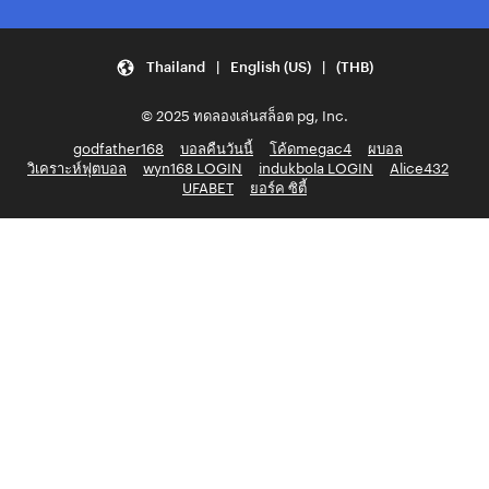
Thailand | English (US) | (THB)
© 2025 ทดลองเล่นสล็อต pg, Inc.
godfather168
บอลคืนวันนี้
โค้ดmegac4
ผบอล
วิเคราะห์ฟุตบอล
wyn168 LOGIN
indukbola LOGIN
Alice432
UFABET
ยอร์ค ซิตี้