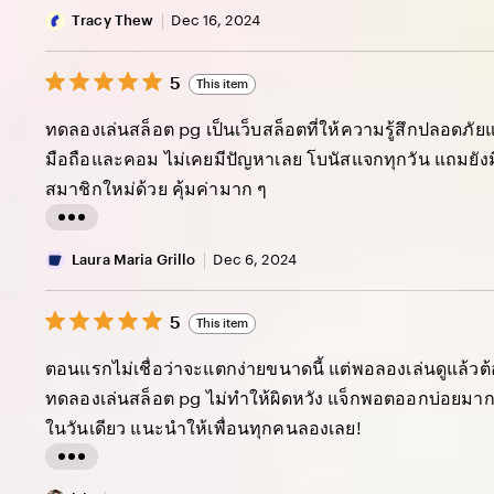
i
Tracy Thew
Dec 16, 2024
s
5
t
5
This item
out
i
of
ทดลองเล่นสล็อต pg เป็นเว็บสล็อตที่ให้ความรู้สึกปลอดภัยแล
5
n
stars
มือถือและคอม ไม่เคยมีปัญหาเลย โบนัสแจกทุกวัน แถมยัง
g
สมาชิกใหม่ด้วย คุ้มค่ามาก ๆ
r
e
L
v
i
Laura Maria Grillo
Dec 6, 2024
i
s
e
5
t
5
This item
out
w
i
of
ตอนแรกไม่เชื่อว่าจะแตกง่ายขนาดนี้ แต่พอลองเล่นดูแล้วต
5
b
n
stars
ทดลองเล่นสล็อต pg ไม่ทำให้ผิดหวัง แจ็กพอตออกบ่อยมาก 
y
g
ในวันเดียว แนะนำให้เพื่อนทุกคนลองเลย!
T
r
r
e
L