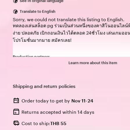
See in original language
Translate to English
Sorry, we could not translate this listing to English.
ทดลองเล่นสล็อต pg ร่วมเป็นส่วนหนึ่งของคาสิโนออนไลน์ที่
ง่าย ปลอดภัย เบิกถอนเงินไวได้ตลอด 24ชั่วโมง เล่นเกมออน
โปรโมชั่นมากมาย สมัครเลย!
Production partners
Learn more about this item
ทดลองเล่นสล็อต pg makes this item with help from
Paperworks, The Netherlands
View all
Shipping and return policies
Order today to get by
Nov 11-24
Returns accepted
within 14 days
Cost to ship:
THB
55