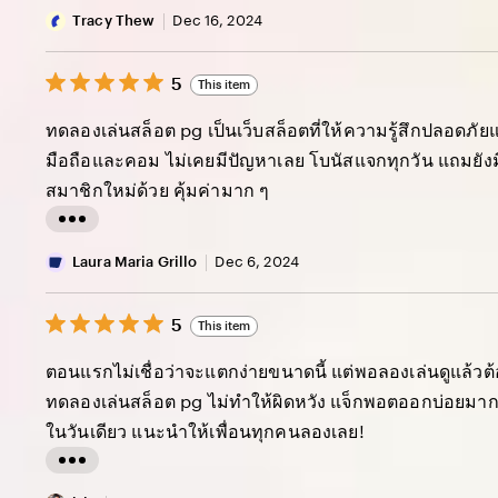
i
Tracy Thew
Dec 16, 2024
s
5
t
5
This item
out
i
of
ทดลองเล่นสล็อต pg เป็นเว็บสล็อตที่ให้ความรู้สึกปลอดภัยแล
5
n
stars
มือถือและคอม ไม่เคยมีปัญหาเลย โบนัสแจกทุกวัน แถมยัง
g
สมาชิกใหม่ด้วย คุ้มค่ามาก ๆ
r
e
L
v
i
Laura Maria Grillo
Dec 6, 2024
i
s
e
5
t
5
This item
out
w
i
of
ตอนแรกไม่เชื่อว่าจะแตกง่ายขนาดนี้ แต่พอลองเล่นดูแล้วต
5
b
n
stars
ทดลองเล่นสล็อต pg ไม่ทำให้ผิดหวัง แจ็กพอตออกบ่อยมาก 
y
g
ในวันเดียว แนะนำให้เพื่อนทุกคนลองเลย!
T
r
r
e
L