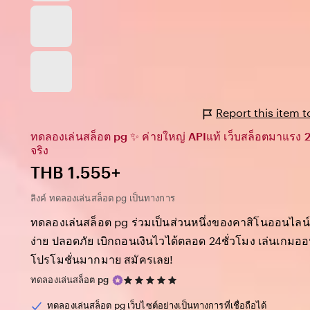
Report this item 
ทดลองเล่นสล็อต pg ✨ ค่ายใหญ่ APIแท้ เว็บสล็อตมาแรง 2
จริง
Price:
THB 1.555+
ลิงค์ ทดลองเล่นสล็อต pg เป็นทางการ
ทดลองเล่นสล็อต pg ร่วมเป็นส่วนหนึ่งของคาสิโนออนไลน์ที
ง่าย ปลอดภัย เบิกถอนเงินไวได้ตลอด 24ชั่วโมง เล่นเกมออ
โปรโมชั่นมากมาย สมัครเลย!
5
ทดลองเล่นสล็อต pg
out
of
ทดลองเล่นสล็อต pg เว็บไซต์อย่างเป็นทางการที่เชื่อถือได้