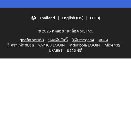
Thailand | English (US) | (THB)
© 2025 ทดลองเล่นสล็อต pg, Inc.
godfather168
บอลคืนวันนี้
โค้ดmegac4
ผบอล
วิเคราะห์ฟุตบอล
wyn168 LOGIN
indukbola LOGIN
Alice432
UFABET
ยอร์ค ซิตี้