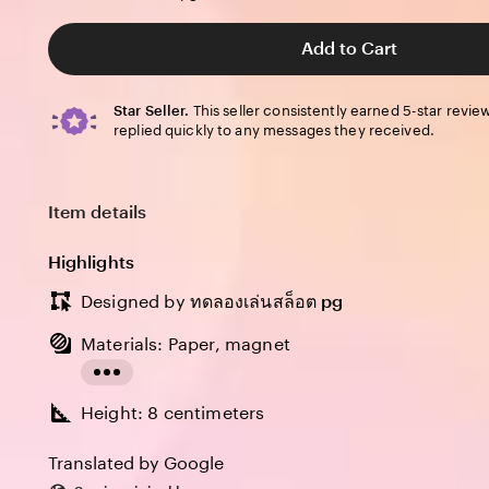
5
stars
Add to Cart
Star Seller.
This seller consistently earned 5-star revie
replied quickly to any messages they received.
Item details
Highlights
Designed by
ทดลองเล่นสล็อต pg
Materials: Paper, magnet
Read
Height: 8 centimeters
the
full
Translated by Google
description