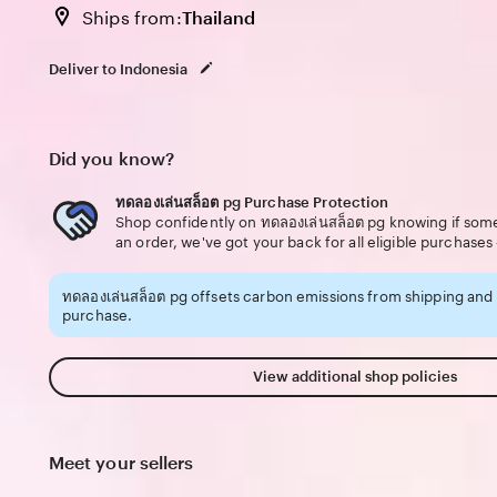
Ships from:
Thailand
Deliver to Indonesia
Did you know?
ทดลองเล่นสล็อต pg Purchase Protection
Shop confidently on ทดลองเล่นสล็อต pg knowing if som
an order, we've got your back for all eligible purchase
ทดลองเล่นสล็อต pg offsets carbon emissions from shipping and
purchase.
View additional shop policies
Meet your sellers