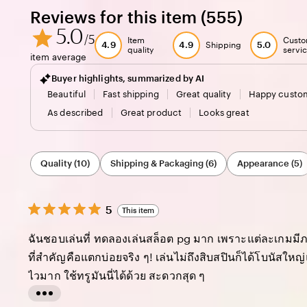
Reviews for this item (555)
5.0
/5
Item
Custo
4.9
4.9
5.0
Shipping
quality
servi
item average
Buyer highlights, summarized by AI
Beautiful
Fast shipping
Great quality
Happy custo
As described
Great product
Looks great
Filter
Quality (10)
Shipping & Packaging (6)
Appearance (5)
by
category
5
5
This item
out
of
ฉันชอบเล่นที่ ทดลองเล่นสล็อต pg มาก เพราะแต่ละเกมมี
5
stars
ที่สำคัญคือแตกบ่อยจริง ๆ! เล่นไม่ถึงสิบสปินก็ได้โบนัสให
ไวมาก ใช้ทรูมันนี่ได้ด้วย สะดวกสุด ๆ
L