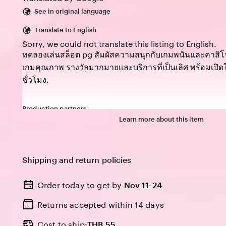
description
See in original language
Translate to English
Sorry, we could not translate this listing to English.
ทดลองเล่นสล็อต pg สัมผัสความสนุกกับเกมพนันและคาสิโนอ
เกมคุณภาพ รางวัลมากมายและบริการที่เป็นเลิศ พร้อมเปิด
ชั่วโมง.
Production partners
Learn more about this item
ทดลองเล่นสล็อต pg makes this item with help from
Paperworks, The Netherlands
View all
Shipping and return policies
Order today to get by
Nov 11-24
Returns accepted
within 14 days
Cost to ship:
THB
55