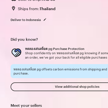
Ships from:
Thailand
Deliver to Indonesia
Did you know?
ทดลองเล่นสล็อต pg Purchase Protection
Shop confidently on ทดลองเล่นสล็อต pg knowing if som
an order, we've got your back for all eligible purchase
ทดลองเล่นสล็อต pg offsets carbon emissions from shipping and
purchase.
View additional shop policies
Meet your sellers