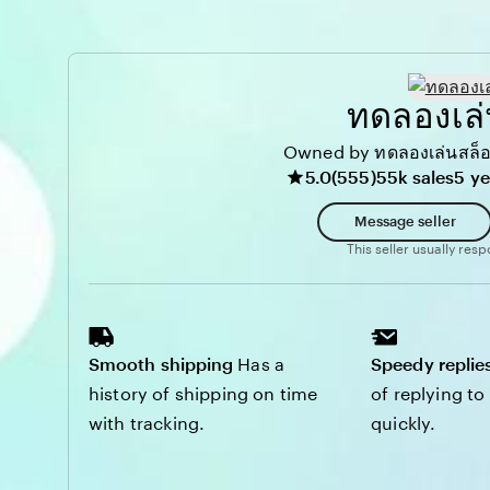
n
h
a
e
g
e
u
w
r
w
r
b
e
a
y
ทดลองเล่
v
M
k
i
Owned by ทดลองเล่นสล็
a
l
e
5.0
(555)
55k sales
5 ye
r
y
w
i
Message seller
b
a
This seller usually res
y
G
C
r
o
i
n
Smooth shipping
Has a
Speedy replie
l
n
history of shipping on time
of replying t
l
y
with tracking.
quickly.
o