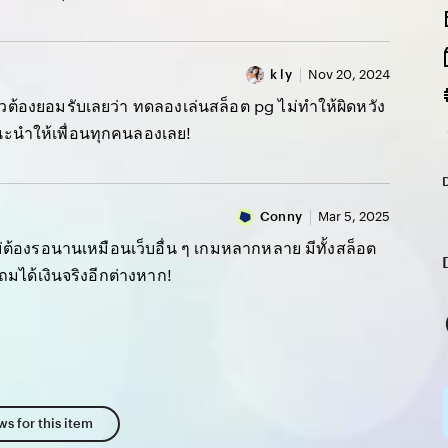
k ly
Nov 20, 2024
วต้องยอมรับเลยว่า ทดลองเล่นสล็อต pg ไม่ทำให้ผิดหวัง
นะนำให้เพื่อนทุกคนลองเลย!
D
Conny
Mar 5, 2025
่ต้องรอนานเหมือนเว็บอื่น ๆ เกมหลากหลาย มีทั้งสล็อต
มได้เงินจริงอีกต่างหาก!
ws for this item