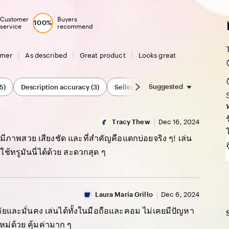
Customer
Buyers
100%
service
recommend
omer
As described
Great product
Looks great
Suggested
5)
Description accuracy (3)
Seller service (2)
Sizing & Fit (1)
Tracy Thew
Dec 16, 2024
ีภาพสวย เสียงชัด และที่สำคัญคือแตกบ่อยจริง ๆ! เล่น
้ทรูมันนี่ได้ด้วย สะดวกสุด ๆ
Laura Maria Grillo
Dec 6, 2024
ภัยและมั่นคง เล่นได้ทั้งในมือถือและคอม ไม่เคยมีปัญหา
ม่ด้วย คุ้มค่ามาก ๆ