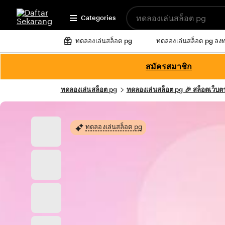
Skip
Search
ทดลอง
to
Categories
for
เล่น
Content
items
สล็อต
or
ทดลองเล่นสล็อต pg
ทดลองเล่นสล็อต pg ลงท
pg
shops
สมัครสมาชิก
ทดลองเล่นสล็อต pg
ทดลองเล่นสล็อต pg 🎉 สล็อตเว็บต
ทดลองเล่นสล็อต pg