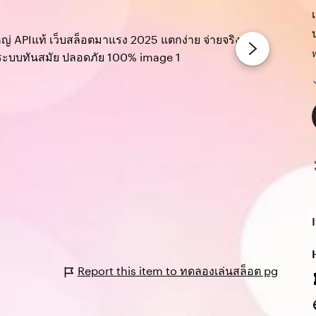
Report this item to ทดลองเล่นสล็อต pg