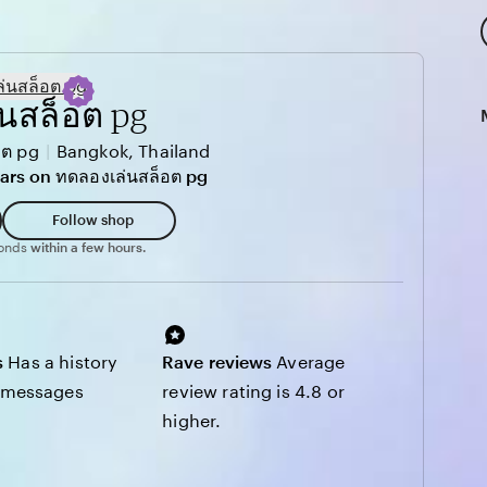
นสล็อต pg
อต pg
|
Bangkok, Thailand
ars on ทดลองเล่นสล็อต pg
Follow shop
ponds
within a few hours.
s
Has a history
Rave reviews
Average
o messages
review rating is 4.8 or
higher.