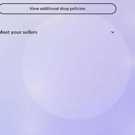
View additional shop policies
Meet your sellers