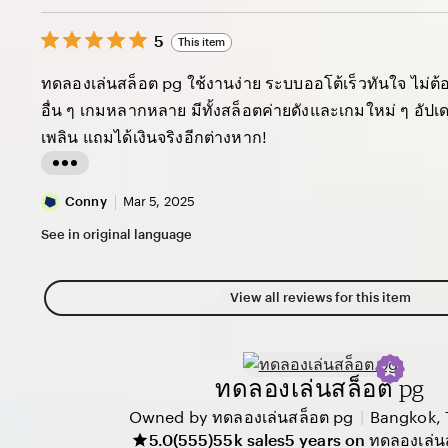
c
i
s
y
e
5
t
5
This item
out
T
w
i
of
ทดลองเล่นสล็อต pg ใช้งานง่าย ระบบออโต้เร็วทันใจ ไม่ต
5
h
b
n
stars
อื่น ๆ เกมหลากหลาย มีทั้งสล็อตค่ายดังและเกมใหม่ ๆ อัป
e
y
g
เพลิน แถมได้เงินจริงอีกต่างหาก!
w
L
r
a
e
L
u
v
i
Conny
Mar 5, 2025
r
i
s
See in original language
a
e
t
M
w
i
View all reviews for this item
a
b
n
r
y
g
i
k
r
ทดลองเล่นสล็อต pg
a
l
e
G
y
Owned by ทดลองเล่นสล็อต pg
|
Bangkok, 
v
5.0
(555)
55k sales
5 years on ทดลองเล่น
r
i