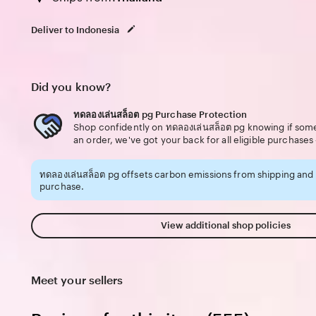
Deliver to Indonesia
Did you know?
ทดลองเล่นสล็อต pg Purchase Protection
Shop confidently on ทดลองเล่นสล็อต pg knowing if som
an order, we've got your back for all eligible purchase
ทดลองเล่นสล็อต pg offsets carbon emissions from shipping and
purchase.
View additional shop policies
Meet your sellers