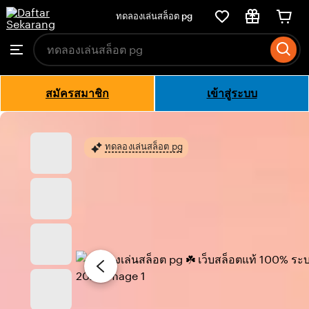
ทดลอง
ทดลองเล่นสล็อต pg
Skip
เล่น
to
Search
Browse
สล็อต
ontent
for
pg
items
or
สมัครสมาชิก
เข้าสู่ระบบ
shops
ทดลองเล่นสล็อต pg