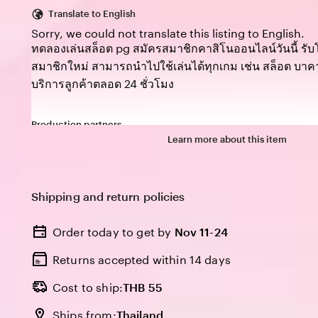
Translate to English
Sorry, we could not translate this listing to English.
ทดลองเล่นสล็อต pg สมัครสมาชิกคาสิโนออนไลน์วันนี้ รับโ
สมาชิกใหม่ สามารถนำไปใช้เล่นได้ทุกเกม เช่น สล็อต บาคา
บริการลูกค้าตลอด 24 ชั่วโมง
Production partners
Learn more about this item
ทดลองเล่นสล็อต pg makes this item with help from
Paperworks, The Netherlands
View all
Shipping and return policies
Order today to get by
Nov 11-24
Returns accepted
within 14 days
Cost to ship:
THB
55
Ships from:
Thailand