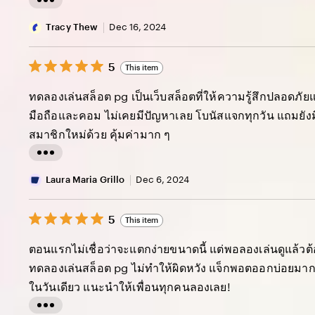
L
i
Tracy Thew
Dec 16, 2024
s
5
t
5
This item
out
i
of
ทดลองเล่นสล็อต pg เป็นเว็บสล็อตที่ให้ความรู้สึกปลอดภัยแล
5
n
stars
มือถือและคอม ไม่เคยมีปัญหาเลย โบนัสแจกทุกวัน แถมยัง
g
สมาชิกใหม่ด้วย คุ้มค่ามาก ๆ
r
e
L
v
i
Laura Maria Grillo
Dec 6, 2024
i
s
e
5
t
5
This item
out
w
i
of
ตอนแรกไม่เชื่อว่าจะแตกง่ายขนาดนี้ แต่พอลองเล่นดูแล้วต
5
b
n
stars
ทดลองเล่นสล็อต pg ไม่ทำให้ผิดหวัง แจ็กพอตออกบ่อยมาก 
y
g
ในวันเดียว แนะนำให้เพื่อนทุกคนลองเลย!
T
r
r
e
L