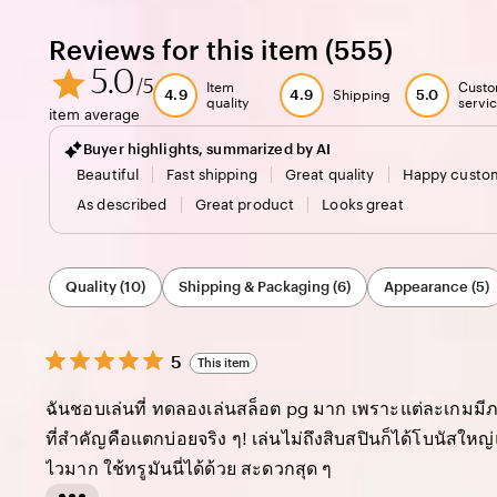
Reviews for this item (555)
5.0
/5
Item
Custo
4.9
4.9
5.0
Shipping
quality
servi
item average
Buyer highlights, summarized by AI
Beautiful
Fast shipping
Great quality
Happy custo
As described
Great product
Looks great
Filter
Quality (10)
Shipping & Packaging (6)
Appearance (5)
by
category
5
5
This item
out
of
ฉันชอบเล่นที่ ทดลองเล่นสล็อต pg มาก เพราะแต่ละเกมมี
5
stars
ที่สำคัญคือแตกบ่อยจริง ๆ! เล่นไม่ถึงสิบสปินก็ได้โบนัสให
ไวมาก ใช้ทรูมันนี่ได้ด้วย สะดวกสุด ๆ