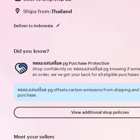
Ships from:
Thailand
Deliver to Indonesia
Did you know?
ทดลองเล่นสล็อต pg Purchase Protection
Shop confidently on ทดลองเล่นสล็อต pg knowing if som
an order, we've got your back for all eligible purchase
ทดลองเล่นสล็อต pg offsets carbon emissions from shipping and
purchase.
View additional shop policies
Meet your sellers