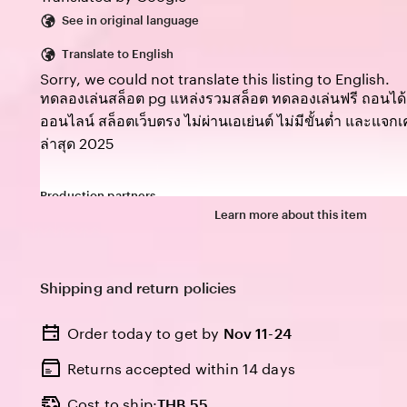
description
See in original language
Translate to English
Sorry, we could not translate this listing to English.
ทดลองเล่นสล็อต pg แหล่งรวมสล็อต ทดลองเล่นฟรี ถอนได้
ออนไลน์ สล็อตเว็บตรง ไม่ผ่านเอเย่นต์ ไม่มีขั้นต่ำ และแจกเ
ล่าสุด 2025
Production partners
Learn more about this item
ทดลองเล่นสล็อต pg makes this item with help from
Paperworks, The Netherlands
View all
Shipping and return policies
Order today to get by
Nov 11-24
Returns accepted
within 14 days
Cost to ship:
THB
55