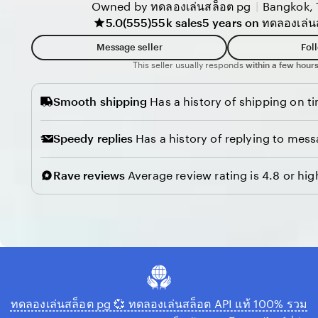
G
y
Owned by ทดลองเล่นสล็อต pg
|
Bangkok, 
v
5.0
(555)
55k sales
5 years on ทดลองเล่น
r
i
i
e
Message seller
Fol
l
w
This seller usually responds
within a few hours
l
b
o
Smooth shipping
Has a history of shipping on t
y
C
Speedy replies
Has a history of replying to mess
o
n
Rave reviews
Average review rating is 4.8 or hig
n
y
ทดลองเล่นสล็อต pg 💞 ทดลองเล่นสล็อต API แท้ 100% รวม