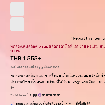
Report this item 
ทดลองเล่นสล็อต pg 👾 สล็อตออนไลน์ เล่นง่าย ฟรีแต้ม ม
100%
Price:
THB 1.555+
ลิงค์ ทดลองเล่นสล็อต pg เป็นทางการ
ทดลองเล่นสล็อต pg คาสิโนออนไลน์และเกมออนไลน์ที่ดีที่
ประเทศไทย เว็บตรงเล่นง่าย ที่ได้รับมาตรฐานระดับสากล 
ง่าย
5
ทดลองเล่นสล็อต pg
out
of
ทดลองเล่นสล็อต pg เว็บไซต์อย่างเป็นทางการที่เชื่อถือได้