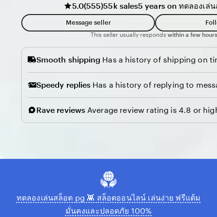
5.0
(555)
55k sales
5 years on ทดลองเล่น
r
i
i
e
Message seller
Fol
l
w
This seller usually responds
within a few hours
l
b
o
Smooth shipping
Has a history of shipping on t
y
C
Speedy replies
Has a history of replying to mess
o
n
Rave reviews
Average review rating is 4.8 or hig
n
y
ทดลองเล่นสล็อต pg 👾 สล็อตออนไลน์ เล่นง่าย ฟรีแต้ม
มั่นคงและปลอดภัย 100%