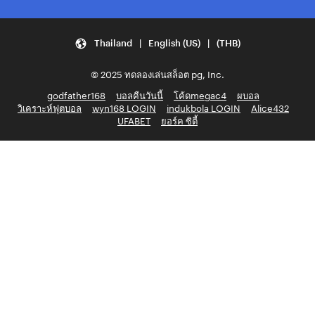
Thailand | English (US) | (THB)
© 2025 ทดลองเล่นสล็อต pg, Inc.
godfather168
บอลคืนวันนี้
โค้ดmegac4
ผบอล
วิเคราะห์ฟุตบอล
wyn168 LOGIN
indukbola LOGIN
Alice432
UFABET
ยอร์ค ซิตี้