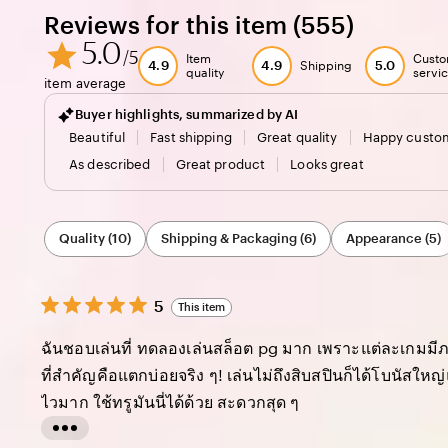
Reviews for this item (555)
5.0
/5
Item
Custo
4.9
4.9
5.0
Shipping
quality
servi
item average
Buyer highlights, summarized by AI
Beautiful
Fast shipping
Great quality
Happy custo
As described
Great product
Looks great
Filter
Quality (10)
Shipping & Packaging (6)
Appearance (5)
by
category
5
5
This item
out
of
ฉันชอบเล่นที่ ทดลองเล่นสล็อต pg มาก เพราะแต่ละเกมมี
5
stars
ที่สำคัญคือแตกบ่อยจริง ๆ! เล่นไม่ถึงสิบสปินก็ได้โบนัสให
ไวมาก ใช้ทรูมันนี่ได้ด้วย สะดวกสุด ๆ
L