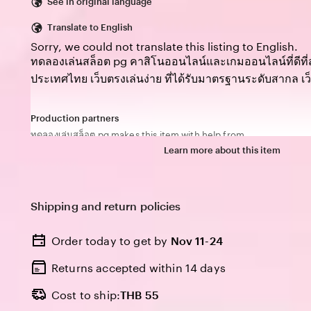
See in original language
Translate to English
Sorry, we could not translate this listing to English.
ทดลองเล่นสล็อต pg คาสิโนออนไลน์และเกมออนไลน์ที่ดีที่ส
ประเทศไทย เว็บตรงเล่นง่าย ที่ได้รับมาตรฐานระดับสากล เ
Production partners
ทดลองเล่นสล็อต pg makes this item with help from
Paperworks, The Netherlands
Learn more about this item
View all
Shipping and return policies
Order today to get by
Nov 11-24
Returns accepted
within 14 days
Cost to ship:
THB
55