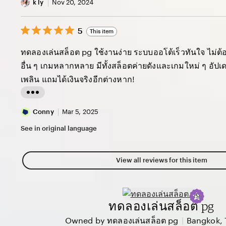
a
v
i
k ly
Nov 20, 2024
c
i
s
y
e
5
t
5
This item
out
T
w
i
of
ทดลองเล่นสล็อต pg ใช้งานง่าย ระบบออโต้เร็วทันใจ ไม่ต
5
h
b
n
stars
อื่น ๆ เกมหลากหลาย มีทั้งสล็อตค่ายดังและเกมใหม่ ๆ อัป
e
y
g
เพลิน แถมได้เงินจริงอีกต่างหาก!
w
L
r
a
e
L
u
v
i
Conny
Mar 5, 2025
r
i
s
See in original language
a
e
t
M
w
i
View all reviews for this item
a
b
n
r
y
g
i
k
r
ทดลองเล่นสล็อต pg
a
l
e
G
y
Owned by ทดลองเล่นสล็อต pg
|
Bangkok, 
v