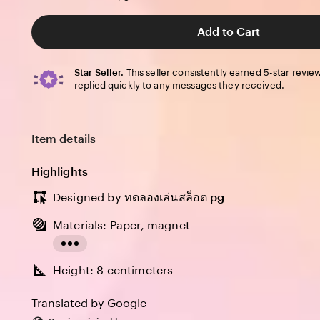
5
stars
Add to Cart
Star Seller.
This seller consistently earned 5-star revie
replied quickly to any messages they received.
Item details
Highlights
Designed by
ทดลองเล่นสล็อต pg
Materials: Paper, magnet
Read
Height: 8 centimeters
the
full
Translated by Google
description