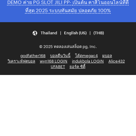
DEMO ค่าย PG SLOT JILI PP- เป็นต้น คาสิโนออนไลน์ที่ดี
ที่สุด 2025 ระบบทันสมัย ปลอดภัย 100%
Thailand | English (US) | (THB)
© 2025 ทดลองเล่นสล็อต pg, Inc.
godfather168
บอลคืนวันนี้
โค้ดmegac4
ผบอล
วิเคราะห์ฟุตบอล
wyn168 LOGIN
indukbola LOGIN
Alice432
UFABET
ยอร์ค ซิตี้