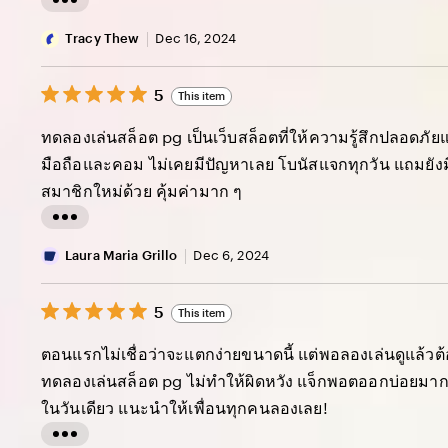
L
i
Tracy Thew
Dec 16, 2024
s
5
t
5
This item
out
i
of
ทดลองเล่นสล็อต pg เป็นเว็บสล็อตที่ให้ความรู้สึกปลอดภัยแล
5
n
stars
มือถือและคอม ไม่เคยมีปัญหาเลย โบนัสแจกทุกวัน แถมยัง
g
สมาชิกใหม่ด้วย คุ้มค่ามาก ๆ
r
e
L
v
i
Laura Maria Grillo
Dec 6, 2024
i
s
e
5
t
5
This item
out
w
i
of
ตอนแรกไม่เชื่อว่าจะแตกง่ายขนาดนี้ แต่พอลองเล่นดูแล้วต
5
b
n
stars
ทดลองเล่นสล็อต pg ไม่ทำให้ผิดหวัง แจ็กพอตออกบ่อยมาก 
y
g
ในวันเดียว แนะนำให้เพื่อนทุกคนลองเลย!
T
r
r
e
L