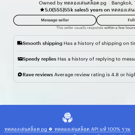
G
y
Owned by ทดลองเล่นสล็อต pg
|
Bangkok, 
v
5.0
(555)
55k sales
5 years on ทดลองเล่น
r
i
i
e
Message seller
Fol
l
w
This seller usually responds
within a few hours
l
b
o
Smooth shipping
Has a history of shipping on t
y
C
Speedy replies
Has a history of replying to mess
o
n
Rave reviews
Average review rating is 4.8 or hig
n
y
ทดลองเล่นสล็อต pg 🍀 ทดลองเล่นสล็อต API แท้ 100% รวม