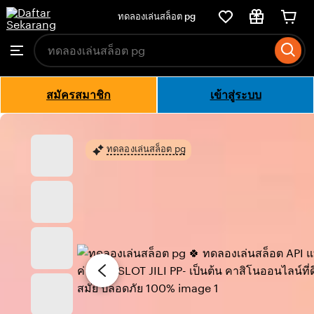
ทดลอง
ทดลองเล่นสล็อต pg
Skip
เล่น
to
Search
Browse
สล็อต
ontent
for
pg
items
or
สมัครสมาชิก
เข้าสู่ระบบ
shops
ทดลองเล่นสล็อต pg