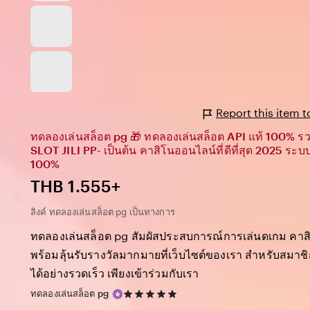
Report this item 
ทดลองเล่นสล็อต pg 🎁 ทดลองเล่นสล็อต API แท้ 100% 
SLOT JILI PP- เป็นต้น คาสิโนออนไลน์ที่ดีที่สุด 2025 ระ
100%
Price:
THB 1.555+
ลิงค์ ทดลองเล่นสล็อต pg เป็นทางการ
ทดลองเล่นสล็อต pg สัมผัสประสบการณ์การเล่นดเกม คาสิโน
พร้อมลุ้นรับรางวัลมากมายที่เว็บไซต์ของเรา สำหรับสมาชิ
ได้อย่างรวดเร็ว เพียงเข้าร่วมกับเรา
5
ทดลองเล่นสล็อต pg
out