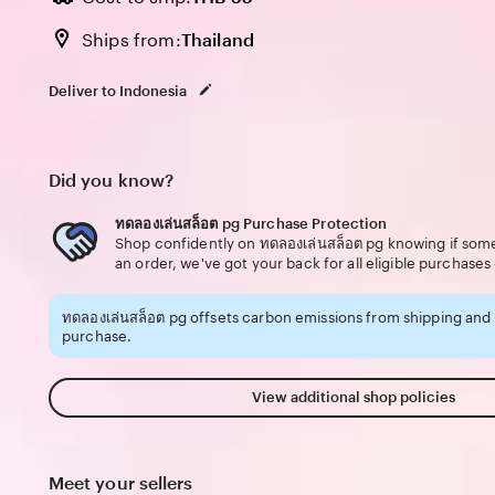
Ships from:
Thailand
Deliver to Indonesia
Did you know?
ทดลองเล่นสล็อต pg Purchase Protection
Shop confidently on ทดลองเล่นสล็อต pg knowing if som
an order, we've got your back for all eligible purchase
ทดลองเล่นสล็อต pg offsets carbon emissions from shipping and
purchase.
View additional shop policies
Meet your sellers