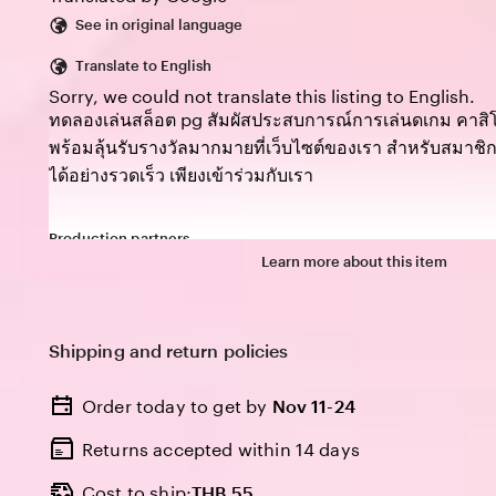
description
See in original language
Translate to English
Sorry, we could not translate this listing to English.
ทดลองเล่นสล็อต pg สัมผัสประสบการณ์การเล่นดเกม คาสิโนอ
พร้อมลุ้นรับรางวัลมากมายที่เว็บไซต์ของเรา สำหรับสมาชิก
ได้อย่างรวดเร็ว เพียงเข้าร่วมกับเรา
Production partners
Learn more about this item
ทดลองเล่นสล็อต pg makes this item with help from
Paperworks, The Netherlands
View all
Shipping and return policies
Order today to get by
Nov 11-24
Returns accepted
within 14 days
Cost to ship:
THB
55