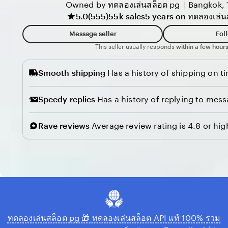
G
y
Owned by ทดลองเล่นสล็อต pg
|
Bangkok, 
v
5.0
(555)
55k sales
5 years on ทดลองเล่น
r
i
i
e
Message seller
Fol
l
w
This seller usually responds
within a few hours
l
b
o
Smooth shipping
Has a history of shipping on t
y
C
Speedy replies
Has a history of replying to mess
o
n
Rave reviews
Average review rating is 4.8 or hig
n
y
ทดลองเล่นสล็อต pg 🎁 ทดลองเล่นสล็อต API แท้ 100% รวม