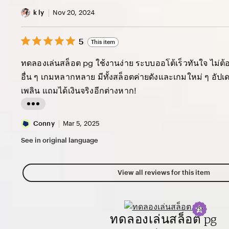
a
v
i
k ly
Nov 20, 2024
c
i
s
y
e
5
t
5
This item
out
T
w
i
of
ทดลองเล่นสล็อต pg ใช้งานง่าย ระบบออโต้เร็วทันใจ ไม่ต
5
h
b
n
stars
อื่น ๆ เกมหลากหลาย มีทั้งสล็อตค่ายดังและเกมใหม่ ๆ อัป
e
y
g
เพลิน แถมได้เงินจริงอีกต่างหาก!
w
L
r
a
e
L
u
v
i
Conny
Mar 5, 2025
r
i
s
See in original language
a
e
t
M
w
i
View all reviews for this item
a
b
n
r
y
g
i
k
r
ทดลองเล่นสล็อต pg
a
l
e