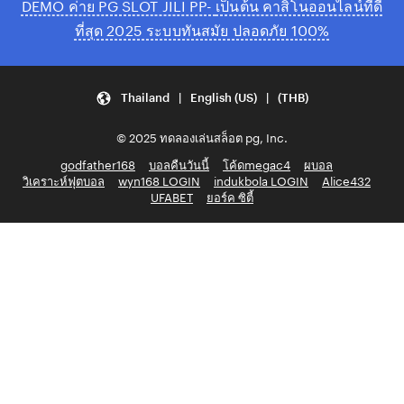
DEMO ค่าย PG SLOT JILI PP- เป็นต้น คาสิโนออนไลน์ที่ดี
ที่สุด 2025 ระบบทันสมัย ปลอดภัย 100%
Thailand | English (US) | (THB)
© 2025 ทดลองเล่นสล็อต pg, Inc.
godfather168
บอลคืนวันนี้
โค้ดmegac4
ผบอล
วิเคราะห์ฟุตบอล
wyn168 LOGIN
indukbola LOGIN
Alice432
UFABET
ยอร์ค ซิตี้