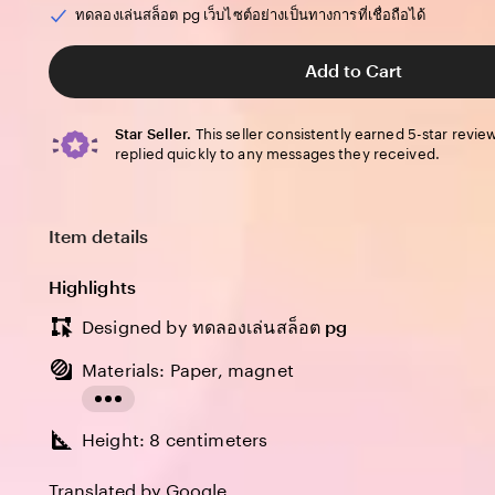
of
ทดลองเล่นสล็อต pg เว็บไซต์อย่างเป็นทางการที่เชื่อถือได้
5
stars
Add to Cart
Star Seller.
This seller consistently earned 5-star revie
replied quickly to any messages they received.
Item details
Highlights
Designed by
ทดลองเล่นสล็อต pg
Materials: Paper, magnet
Read
Height: 8 centimeters
the
full
Translated by Google