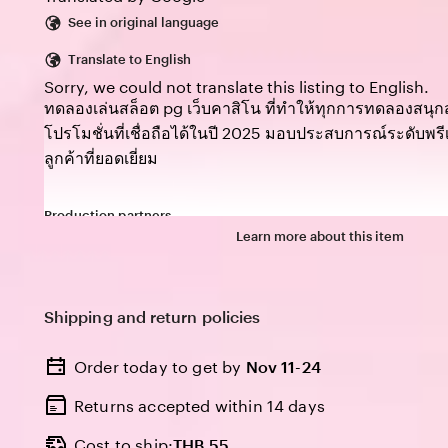
description
See in original language
Translate to English
Sorry, we could not translate this listing to English.
ทดลองเล่นสล็อต pg เว็บคาสิโน ที่ทำให้ทุกการทดลองสนุกส
โปรโมชั่นที่เชื่อถือได้ในปี 2025 มอบประสบการณ์ระดับพรี
ลูกค้าที่ยอดเยี่ยม
Production partners
Learn more about this item
ทดลองเล่นสล็อต pg makes this item with help from
Paperworks, The Netherlands
View all
Shipping and return policies
Order today to get by
Nov 11-24
Returns accepted
within 14 days
Cost to ship:
THB
55