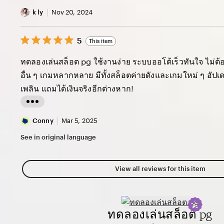
a
v
i
k ly
Nov 20, 2024
c
i
s
y
e
5
t
5
This item
out
T
w
i
of
ทดลองเล่นสล็อต pg ใช้งานง่าย ระบบออโต้เร็วทันใจ ไม่ต
5
h
b
n
stars
อื่น ๆ เกมหลากหลาย มีทั้งสล็อตค่ายดังและเกมใหม่ ๆ อัป
e
y
g
เพลิน แถมได้เงินจริงอีกต่างหาก!
w
L
r
a
e
L
u
v
i
Conny
Mar 5, 2025
r
i
s
See in original language
a
e
t
M
w
i
View all reviews for this item
a
b
n
r
y
g
i
k
r
ทดลองเล่นสล็อต pg
a
l
e