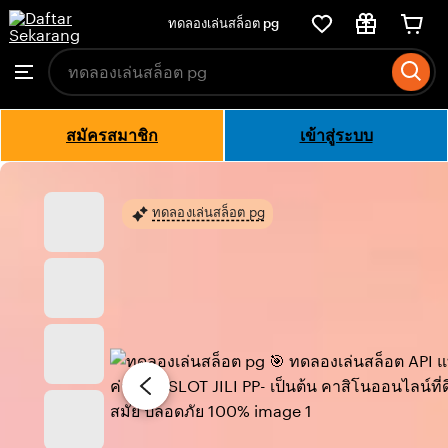
ทดลอง
ทดลองเล่นสล็อต pg
Skip
เล่น
to
Search
Browse
สล็อต
ontent
for
pg
items
or
สมัครสมาชิก
เข้าสู่ระบบ
shops
ทดลองเล่นสล็อต pg