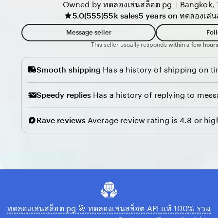
G
y
Owned by ทดลองเล่นสล็อต pg
|
Bangkok, 
v
5.0
(555)
55k sales
5 years on ทดลองเล่น
r
i
i
e
Message seller
Fol
l
w
This seller usually responds
within a few hours
l
b
o
Smooth shipping
Has a history of shipping on t
y
C
Speedy replies
Has a history of replying to mess
o
n
Rave reviews
Average review rating is 4.8 or hig
n
y
ทดลองเล่นสล็อต pg 🎯 ทดลองเล่นสล็อต API แท้ 100% รวม