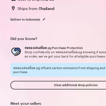
Ships from:
Thailand
Deliver to Indonesia
Did you know?
ทดลองเล่นสล็อต pg Purchase Protection
Shop confidently on ทดลองเล่นสล็อต pg knowing if som
an order, we've got your back for all eligible purchase
ทดลองเล่นสล็อต pg offsets carbon emissions from shipping and
purchase.
View additional shop policies
Meet your sellers