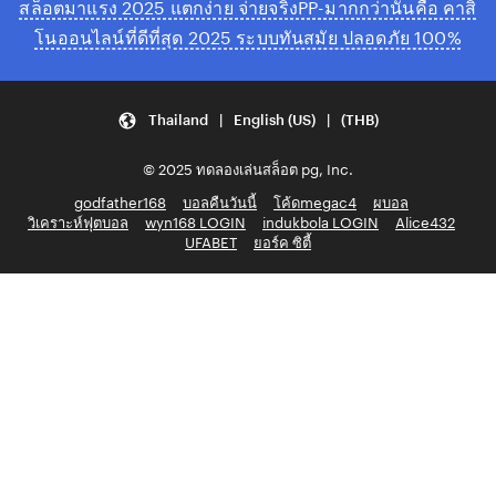
สล็อตมาแรง 2025 แตกง่าย จ่ายจริงPP-มากกว่านั้นคือ คาสิ
โนออนไลน์ที่ดีที่สุด 2025 ระบบทันสมัย ปลอดภัย 100%
Thailand | English (US) | (THB)
© 2025 ทดลองเล่นสล็อต pg, Inc.
godfather168
บอลคืนวันนี้
โค้ดmegac4
ผบอล
วิเคราะห์ฟุตบอล
wyn168 LOGIN
indukbola LOGIN
Alice432
UFABET
ยอร์ค ซิตี้