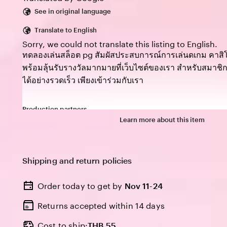
description
See in original language
Translate to English
Sorry, we could not translate this listing to English.
ทดลองเล่นสล็อต pg สัมผัสประสบการณ์การเล่นดเกม คาสิโนอ
พร้อมลุ้นรับรางวัลมากมายที่เว็บไซต์ของเรา สำหรับสมาชิก
ได้อย่างรวดเร็ว เพียงเข้าร่วมกับเรา
Production partners
Learn more about this item
ทดลองเล่นสล็อต pg makes this item with help from
Paperworks, The Netherlands
View all
Shipping and return policies
Order today to get by
Nov 11-24
Returns accepted
within 14 days
Cost to ship:
THB
55