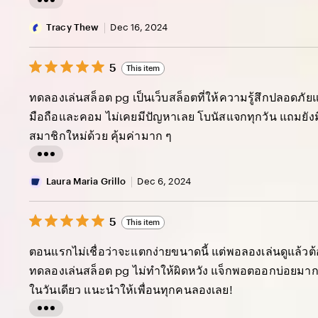
L
i
Tracy Thew
Dec 16, 2024
s
5
t
5
This item
out
i
of
ทดลองเล่นสล็อต pg เป็นเว็บสล็อตที่ให้ความรู้สึกปลอดภัยแล
5
n
stars
มือถือและคอม ไม่เคยมีปัญหาเลย โบนัสแจกทุกวัน แถมยัง
g
สมาชิกใหม่ด้วย คุ้มค่ามาก ๆ
r
e
L
v
i
Laura Maria Grillo
Dec 6, 2024
i
s
e
5
t
5
This item
out
w
i
of
ตอนแรกไม่เชื่อว่าจะแตกง่ายขนาดนี้ แต่พอลองเล่นดูแล้วต
5
b
n
stars
ทดลองเล่นสล็อต pg ไม่ทำให้ผิดหวัง แจ็กพอตออกบ่อยมาก 
y
g
ในวันเดียว แนะนำให้เพื่อนทุกคนลองเลย!
T
r
r
e
L