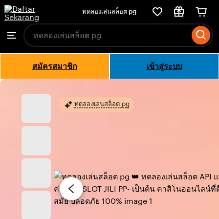
ทดลอง
ทดลองเล่นสล็อต pg
Skip
เล่น
to
Search
Browse
สล็อต
ontent
for
pg
items
or
สมัครสมาชิก
เข้าสู่ระบบ
shops
ทดลองเล่นสล็อต pg