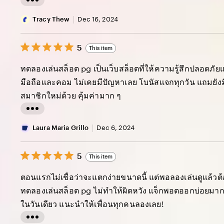
L
i
Tracy Thew
Dec 16, 2024
s
5
t
5
This item
out
i
of
ทดลองเล่นสล็อต pg เป็นเว็บสล็อตที่ให้ความรู้สึกปลอดภัยแล
5
n
stars
มือถือและคอม ไม่เคยมีปัญหาเลย โบนัสแจกทุกวัน แถมยัง
g
สมาชิกใหม่ด้วย คุ้มค่ามาก ๆ
r
e
L
v
i
Laura Maria Grillo
Dec 6, 2024
i
s
e
5
t
5
This item
out
w
i
of
ตอนแรกไม่เชื่อว่าจะแตกง่ายขนาดนี้ แต่พอลองเล่นดูแล้วต
5
b
n
stars
ทดลองเล่นสล็อต pg ไม่ทำให้ผิดหวัง แจ็กพอตออกบ่อยมาก 
y
g
ในวันเดียว แนะนำให้เพื่อนทุกคนลองเลย!
T
r
r
e
L