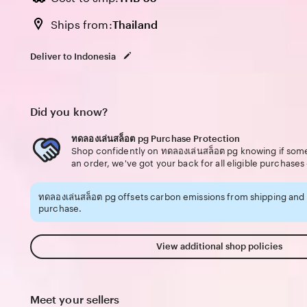
Ships from:
Thailand
Deliver to Indonesia
Did you know?
ทดลองเล่นสล็อต pg Purchase Protection
Shop confidently on ทดลองเล่นสล็อต pg knowing if som
an order, we've got your back for all eligible purchase
ทดลองเล่นสล็อต pg offsets carbon emissions from shipping and
purchase.
View additional shop policies
Meet your sellers