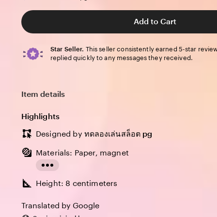
5
stars
Add to Cart
Star Seller.
This seller consistently earned 5-star revie
replied quickly to any messages they received.
Item details
Highlights
Designed by
ทดลองเล่นสล็อต pg
Materials: Paper, magnet
Read
Height: 8 centimeters
the
full
Translated by Google
description