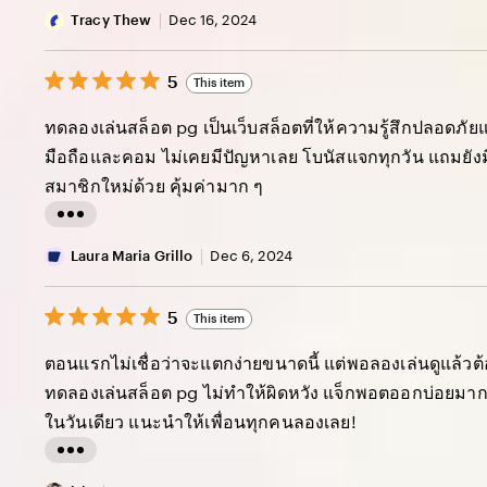
i
Tracy Thew
Dec 16, 2024
s
5
t
5
This item
out
i
of
ทดลองเล่นสล็อต pg เป็นเว็บสล็อตที่ให้ความรู้สึกปลอดภัยแล
5
n
stars
มือถือและคอม ไม่เคยมีปัญหาเลย โบนัสแจกทุกวัน แถมยัง
g
สมาชิกใหม่ด้วย คุ้มค่ามาก ๆ
r
e
L
v
i
Laura Maria Grillo
Dec 6, 2024
i
s
e
5
t
5
This item
out
w
i
of
ตอนแรกไม่เชื่อว่าจะแตกง่ายขนาดนี้ แต่พอลองเล่นดูแล้วต
5
b
n
stars
ทดลองเล่นสล็อต pg ไม่ทำให้ผิดหวัง แจ็กพอตออกบ่อยมาก 
y
g
ในวันเดียว แนะนำให้เพื่อนทุกคนลองเลย!
T
r
r
e
L