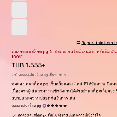
Report this item 
ทดลองเล่นสล็อต pg 🍦 สล็อตออนไลน์ เล่นง่าย ฟรีแต้ม ม
100%
Price:
THB 1.555+
ลิงค์ ทดลองเล่นสล็อต pg เป็นทางการ
ทดลองเล่นสล็อต pg เว็บสล็อตออนไลน์ ที่ได้รับความนิยมอ
เนื่องจากผู้เล่นสามารถเข้าถึงเกมได้ง่ายผ่านสล็อตเว็บตรง
สบายและความปลอดภัยในการเล่น
5
ทดลองเล่นสล็อต pg
out
of
ทดลองเล่นสล็อต pg เว็บไซต์อย่างเป็นทางการที่เชื่อถือได้