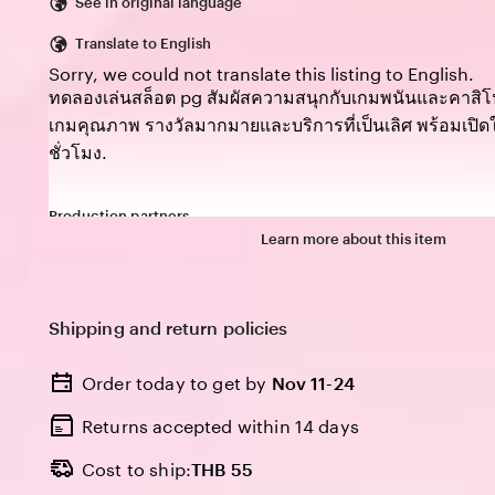
See in original language
Translate to English
Sorry, we could not translate this listing to English.
ทดลองเล่นสล็อต pg สัมผัสความสนุกกับเกมพนันและคาสิโนอ
เกมคุณภาพ รางวัลมากมายและบริการที่เป็นเลิศ พร้อมเปิด
ชั่วโมง.
Production partners
Learn more about this item
ทดลองเล่นสล็อต pg makes this item with help from
Paperworks, The Netherlands
View all
Shipping and return policies
Order today to get by
Nov 11-24
Returns accepted
within 14 days
Cost to ship:
THB
55