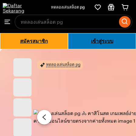
ทดลอง
ทดลองเล่นสล็อต pg
Skip
เล่น
to
Search
Browse
สล็อต
ontent
for
pg
items
or
สมัครสมาชิก
เข้าสู่ระบบ
shops
ทดลองเล่นสล็อต pg