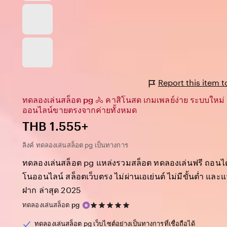
Report this item 
ทดลองเล่นสล็อต pg 🚴 คาสิโนสด เกมเพลย์ง่าย ระบบใหม่ 
ออนไลน์ขายตรงจากค่ายทั้งหมด
Price:
THB 1.555+
ลิงค์ ทดลองเล่นสล็อต pg เป็นทางการ
ทดลองเล่นสล็อต pg แหล่งรวมสล็อต ทดลองเล่นฟรี ถอนได
โนออนไลน์ สล็อตเว็บตรง ไม่ผ่านเอเย่นต์ ไม่มีขั้นต่ำ และแ
ฝาก ล่าสุด 2025
5
ทดลองเล่นสล็อต pg
out
of
ทดลองเล่นสล็อต pg เว็บไซต์อย่างเป็นทางการที่เชื่อถือได้