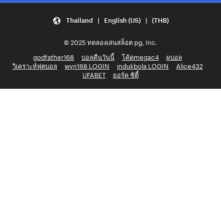
Thailand | English (US) | (THB)
© 2025 ทดลองเล่นสล็อต pg, Inc.
godfather168
บอลคืนวันนี้
โค้ดmegac4
ผบอล
วิเคราะห์ฟุตบอล
wyn168 LOGIN
indukbola LOGIN
Alice432
UFABET
ยอร์ค ซิตี้