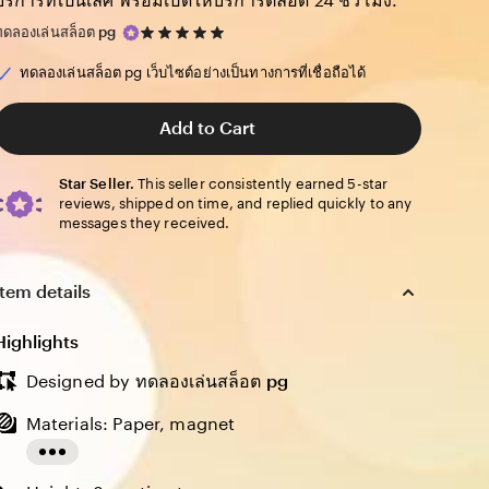
บริการที่เป็นเลิศ พร้อมเปิดให้บริการตลอด 24 ชั่วโมง.
5
ทดลองเล่นสล็อต pg
out
of
ทดลองเล่นสล็อต pg เว็บไซต์อย่างเป็นทางการที่เชื่อถือได้
5
stars
Add to Cart
Star Seller.
This seller consistently earned 5-star
reviews, shipped on time, and replied quickly to any
messages they received.
Item details
Highlights
Designed by
ทดลองเล่นสล็อต pg
Materials: Paper, magnet
Read