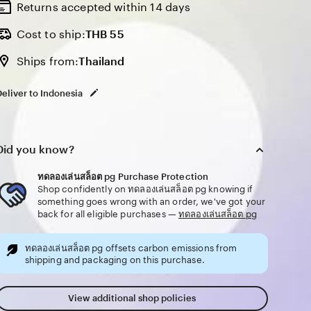
Returns accepted
within 14 days
Cost to ship:
THB
55
Ships from:
Thailand
eliver to Indonesia
Did you know?
ทดลองเล่นสล็อต pg Purchase Protection
Shop confidently on ทดลองเล่นสล็อต pg knowing if
something goes wrong with an order, we've got your
back for all eligible purchases —
ทดลองเล่นสล็อต pg
ทดลองเล่นสล็อต pg offsets carbon emissions from
shipping and packaging on this purchase.
View additional shop policies