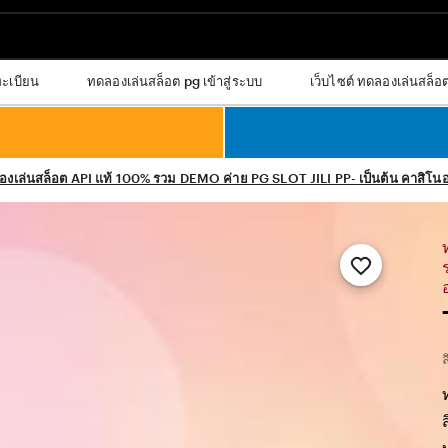
ะเบียน
ทดลองเล่นสล็อต pg เข้าสู่ระบบ
เว็บไซต์ ทดลองเล่นสล็อ
งเล่นสล็อต API แท้ 100% รวม DEMO ค่าย PG SLOT JILI PP- เป็นต้น คาสิโนออ
Add
to
Favorites
ล