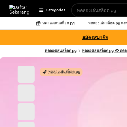
Skip
Search
ทดลอง
to
Categories
for
เล่น
Content
items
สล็อต
or
ทดลองเล่นสล็อต pg
ทดลองเล่นสล็อต pg ลงท
pg
shops
สมัครสมาชิก
ทดลองเล่นสล็อต pg
ทดลองเล่นสล็อต pg 💳 ทดลอ
ทดลองเล่นสล็อต pg