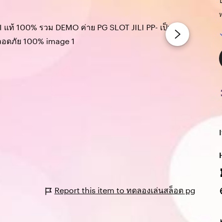
Report this item to ทดลองเล่นสล็อต pg