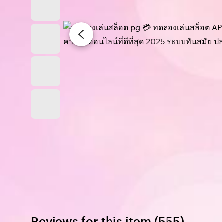
Reviews for this item (555)