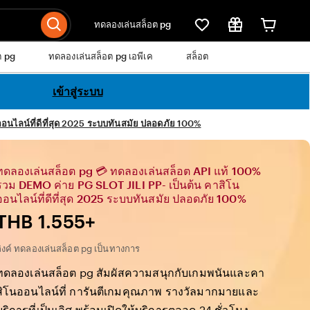
ทดลองเล่นสล็อต pg
ต pg
ทดลองเล่นสล็อต pg เอพีเค
สล็อต
เข้าสู่ระบบ
นไลน์ที่ดีที่สุด 2025 ระบบทันสมัย ปลอดภัย 100%
ทดลองเล่นสล็อต pg 💳 ทดลองเล่นสล็อต API แท้ 100%
รวม DEMO ค่าย PG SLOT JILI PP- เป็นต้น คาสิโน
ออนไลน์ที่ดีที่สุด 2025 ระบบทันสมัย ปลอดภัย 100%
Price:
THB 1.555+
ิงค์ ทดลองเล่นสล็อต pg เป็นทางการ
ทดลองเล่นสล็อต pg สัมผัสความสนุกกับเกมพนันและคา
สิโนออนไลน์ที่ การันตีเกมคุณภาพ รางวัลมากมายและ