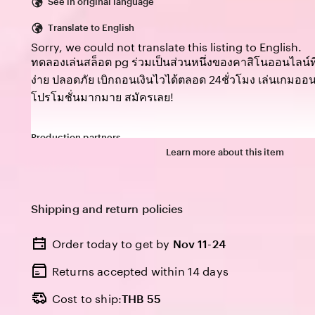
See in original language
Translate to English
Sorry, we could not translate this listing to English.
ทดลองเล่นสล็อต pg ร่วมเป็นส่วนหนึ่งของคาสิโนออนไลน์ที่
ง่าย ปลอดภัย เบิกถอนเงินไวได้ตลอด 24ชั่วโมง เล่นเกมออน
โปรโมชั่นมากมาย สมัครเลย!
Production partners
Learn more about this item
ทดลองเล่นสล็อต pg makes this item with help from
Paperworks, The Netherlands
View all
Shipping and return policies
Order today to get by
Nov 11-24
Returns accepted
within 14 days
Cost to ship:
THB
55