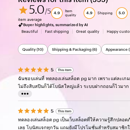
5.0
/5
Item
4.9
4.9
5.0
Shipping
quality
item average
Buyer highlights, summarized by AI
Beautiful
Fast shipping
Great quality
Happy cust
Filter
Quality (10)
Shipping & Packaging (6)
Appearance (
by
category
5
5
This item
out
ฉันชอบเล่นที่ ทดลองเล่นสล็อต pg มาก เพราะแต่ละเกมม
of
5
ไม่ถึงสิบสปินก็ได้โบนัสใหญ่แล้ว ระบบฝากถอนก็ไวมาก ใช
stars
L
i
5
5
This item
s
out
ทดลองเล่นสล็อต pg เป็นเว็บสล็อตที่ให้ความรู้สึกปลอด
of
t
5
เลย โบนัสแจกทุกวัน แถมยังมีโปรโมชั่นสำหรับสมาชิกให
i
stars