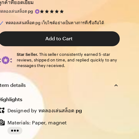
ลูกค้าที่ยอดเยี่ยม
5
ทดลองเล่นสล็อต pg
out
of
ทดลองเล่นสล็อต pg เว็บไซต์อย่างเป็นทางการที่เชื่อถือได้
5
stars
Add to Cart
Star Seller.
This seller consistently earned 5-star
reviews, shipped on time, and replied quickly to any
messages they received.
Item details
Highlights
Designed by
ทดลองเล่นสล็อต pg
Materials: Paper, magnet
Read