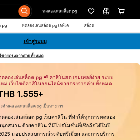
ทดลองเล่นสล็อต pg
ต pg
ทดลองเล่นสล็อต pg เอพีเค
สล็อต
เข้าสู่ระบบ
น์ขายตรงจากค่ายทั้งหมด
ทดลองเล่นสล็อต pg 🏁 คาสิโนสด เกมเพลย์ง่าย ระบบ
ใหม่ เว็บไซต์คาสิโนออนไลน์ขายตรงจากค่ายทั้งหมด
Price:
THB 1.555+
ิงค์ ทดลองเล่นสล็อต pg เป็นทางการ
ทดลองเล่นสล็อต pg เว็บคาสิโน ที่ทำให้ทุกการทดลอง
สนุกสนาน ด้วยคาสิโน ที่มีโปรโมชั่นที่เชื่อถือได้ในปี
2025 มอบประสบการณ์ระดับพรีเมี่ยม และการบริการ