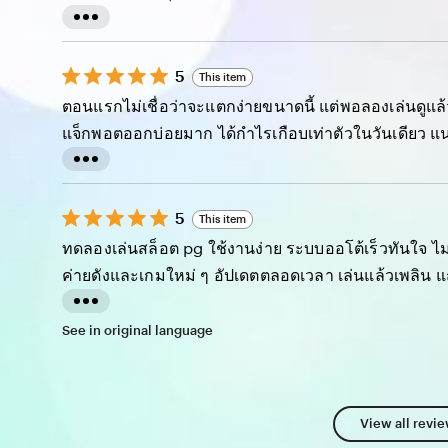
n
L
g
i
5
r
5
This item
s
out
e
ตอนแรกไม่เชื่อว่าจะแตกง่ายขนาดนี้ แต่พอลองเล่นดูแล้
of
t
5
v
แจ็กพอตออกบ่อยมาก ได้กำไรเกือบเท่าตัวในวันเดียว แ
i
stars
i
n
L
e
g
i
w
5
r
5
This item
s
out
b
e
ทดลองเล่นสล็อต pg ใช้งานง่าย ระบบออโต้เร็วทันใจ ไม
of
t
y
5
v
ค่ายดังและเกมใหม่ ๆ อัปเดตตลอดเวลา เล่นแล้วเพลิน แถ
i
stars
T
i
n
L
r
e
See in original language
g
i
a
w
r
s
c
b
e
t
y
y
v
i
View all revie
T
L
i