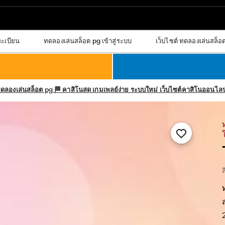
ะเบียน
ทดลองเล่นสล็อต pg เข้าสู่ระบบ
เว็บไซต์ ทดลองเล่นสล็อ
ดลองเล่นสล็อต pg 🏁 คาสิโนสด เกมเพลย์ง่าย ระบบใหม่ เว็บไซต์คาสิโนออนไล
Add
to
Favorites
ล