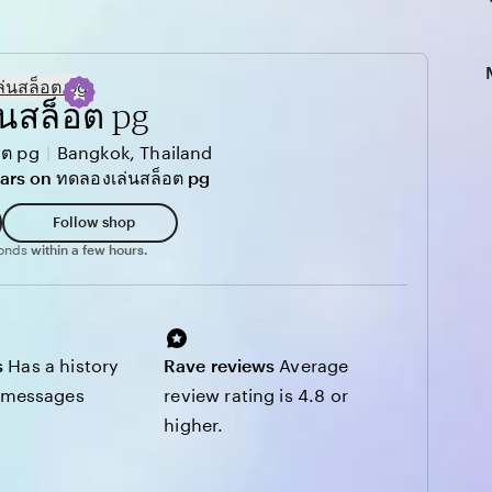
นสล็อต pg
อต pg
|
Bangkok, Thailand
ars on ทดลองเล่นสล็อต pg
Follow shop
ponds
within a few hours.
s
Has a history
Rave reviews
Average
o messages
review rating is 4.8 or
higher.