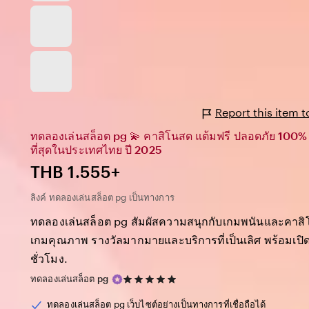
Report this item 
ทดลองเล่นสล็อต pg 💫 คาสิโนสด แต้มฟรี ปลอดภัย 100% เ
ที่สุดในประเทศไทย ปี 2025
Price:
THB 1.555+
ลิงค์ ทดลองเล่นสล็อต pg เป็นทางการ
ทดลองเล่นสล็อต pg สัมผัสความสนุกกับเกมพนันและคาสิโน
เกมคุณภาพ รางวัลมากมายและบริการที่เป็นเลิศ พร้อมเปิ
ชั่วโมง.
5
ทดลองเล่นสล็อต pg
out
of
ทดลองเล่นสล็อต pg เว็บไซต์อย่างเป็นทางการที่เชื่อถือได้