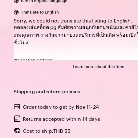
See in original language
Translate to English
Sorry, we could not translate this listing to English.
ทดลองเล่นสล็อต pg สัมผัสความสนุกกับเกมพนันและคาสิโนอ
เกมคุณภาพ รางวัลมากมายและบริการที่เป็นเลิศ พร้อมเปิด
ชั่วโมง.
Production partners
Learn more about this item
ทดลองเล่นสล็อต pg makes this item with help from
Paperworks, The Netherlands
View all
Shipping and return policies
Order today to get by
Nov 11-24
Returns accepted
within 14 days
Cost to ship:
THB
55