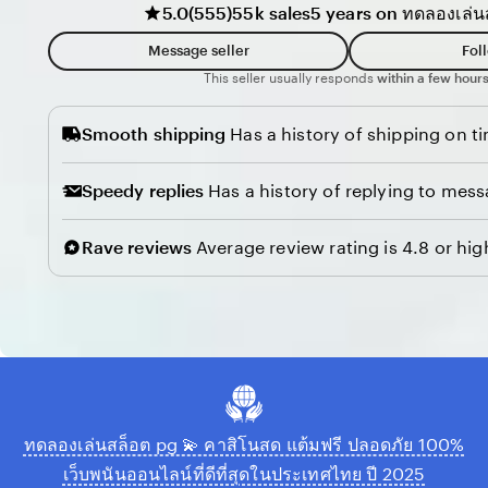
5.0
(555)
55k sales
5 years on ทดลองเล่น
r
i
i
e
Message seller
Fol
l
w
This seller usually responds
within a few hours
l
b
o
Smooth shipping
Has a history of shipping on t
y
C
Speedy replies
Has a history of replying to mess
o
n
Rave reviews
Average review rating is 4.8 or hig
n
y
ทดลองเล่นสล็อต pg 💫 คาสิโนสด แต้มฟรี ปลอดภัย 100%
เว็บพนันออนไลน์ที่ดีที่สุดในประเทศไทย ปี 2025