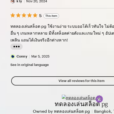
a
v
i
k ly
Nov 20, 2024
c
i
s
y
e
5
t
5
This item
out
T
w
i
of
ทดลองเล่นสล็อต pg ใช้งานง่าย ระบบออโต้เร็วทันใจ ไม่ต
5
h
b
n
stars
อื่น ๆ เกมหลากหลาย มีทั้งสล็อตค่ายดังและเกมใหม่ ๆ อัป
e
y
g
เพลิน แถมได้เงินจริงอีกต่างหาก!
w
L
r
a
e
L
u
v
i
Conny
Mar 5, 2025
r
i
s
See in original language
a
e
t
M
w
i
View all reviews for this item
a
b
n
r
y
g
i
k
r
ทดลองเล่นสล็อต pg
a
l
e
G
y
Owned by ทดลองเล่นสล็อต pg
|
Bangkok, 
v