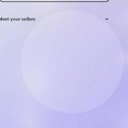
Meet your sellers