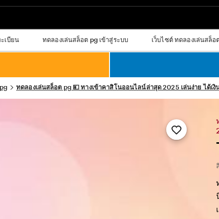
ะเบียน
ทดลองเล่นสล็อต pg เข้าสู่ระบบ
เว็บไซต์ ทดลองเล่นสล็อ
 pg
ทดลองเล่นสล็อต pg 💴 ทางเข้าคาสิโนออนไลน์ล่าสุด 2025 เล่นง่าย ได้เงิ
Add
to
Favorites
ล