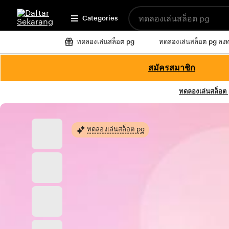
Skip
Search
ทดลอง
to
Categories
for
เล่น
Content
items
สล็อต
or
ทดลองเล่นสล็อต pg
ทดลองเล่นสล็อต pg ลงท
pg
shops
สมัครสมาชิก
ทดลองเล่นสล็อต
ทดลองเล่นสล็อต pg