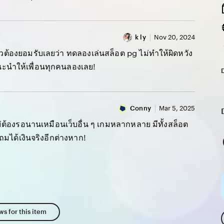
k ly
Nov 20, 2024
วต้องยอมรับเลยว่า ทดลองเล่นสล็อต pg ไม่ทำให้ผิดหวัง
นะนำให้เพื่อนทุกคนลองเลย!
D
Conny
Mar 5, 2025
่ต้องรอนานเหมือนเว็บอื่น ๆ เกมหลากหลาย มีทั้งสล็อต
มได้เงินจริงอีกต่างหาก!
ws for this item