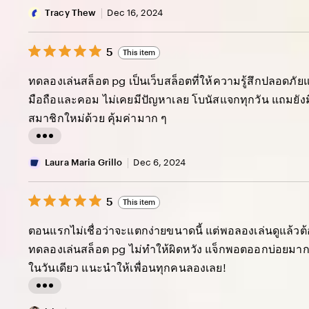
i
Tracy Thew
Dec 16, 2024
s
5
t
5
This item
out
i
of
ทดลองเล่นสล็อต pg เป็นเว็บสล็อตที่ให้ความรู้สึกปลอดภัยแล
5
n
stars
มือถือและคอม ไม่เคยมีปัญหาเลย โบนัสแจกทุกวัน แถมยัง
g
สมาชิกใหม่ด้วย คุ้มค่ามาก ๆ
r
e
L
v
i
Laura Maria Grillo
Dec 6, 2024
i
s
e
5
t
5
This item
out
w
i
of
ตอนแรกไม่เชื่อว่าจะแตกง่ายขนาดนี้ แต่พอลองเล่นดูแล้วต
5
b
n
stars
ทดลองเล่นสล็อต pg ไม่ทำให้ผิดหวัง แจ็กพอตออกบ่อยมาก 
y
g
ในวันเดียว แนะนำให้เพื่อนทุกคนลองเลย!
T
r
r
e
L