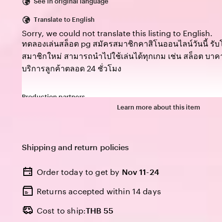
See in original language
Translate to English
Sorry, we could not translate this listing to English.
ทดลองเล่นสล็อต pg สมัครสมาชิกคาสิโนออนไลน์วันนี้ รับโ
สมาชิกใหม่ สามารถนำไปใช้เล่นได้ทุกเกม เช่น สล็อต บาคา
บริการลูกค้าตลอด 24 ชั่วโมง
Production partners
Learn more about this item
ทดลองเล่นสล็อต pg makes this item with help from
Paperworks, The Netherlands
View all
Shipping and return policies
Order today to get by
Nov 11-24
Returns accepted
within 14 days
Cost to ship:
THB
55