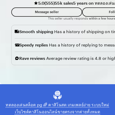
5.0
(555)
55k sales
5 years on ทดลองเล่น
r
i
i
e
Message seller
Fol
l
w
This seller usually responds
within a few hours
l
b
o
Smooth shipping
Has a history of shipping on t
y
C
Speedy replies
Has a history of replying to mess
o
n
Rave reviews
Average review rating is 4.8 or hig
n
y
ทดลองเล่นสล็อต pg 🌈 คาสิโนสด เกมเพลย์ง่าย ระบบใหม่
เว็บไซต์คาสิโนออนไลน์ขายตรงจากค่ายทั้งหมด