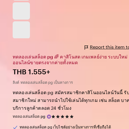
Report this item 
ทดลองเล่นสล็อต pg 🌈 คาสิโนสด เกมเพลย์ง่าย ระบบใหม่ 
ออนไลน์ขายตรงจากค่ายทั้งหมด
Price:
THB 1.555+
ลิงค์ ทดลองเล่นสล็อต pg เป็นทางการ
ทดลองเล่นสล็อต pg สมัครสมาชิกคาสิโนออนไลน์วันนี้ รับ
สมาชิกใหม่ สามารถนำไปใช้เล่นได้ทุกเกม เช่น สล็อต บาคา
บริการลูกค้าตลอด 24 ชั่วโมง
5
ทดลองเล่นสล็อต pg
out
of
ทดลองเล่นสล็อต pg เว็บไซต์อย่างเป็นทางการที่เชื่อถือได้