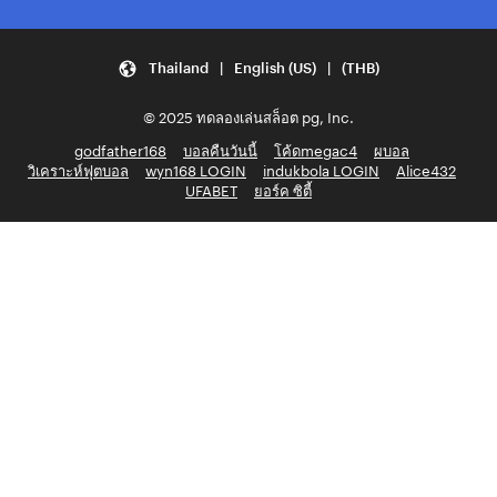
Thailand | English (US) | (THB)
© 2025 ทดลองเล่นสล็อต pg, Inc.
godfather168
บอลคืนวันนี้
โค้ดmegac4
ผบอล
วิเคราะห์ฟุตบอล
wyn168 LOGIN
indukbola LOGIN
Alice432
UFABET
ยอร์ค ซิตี้