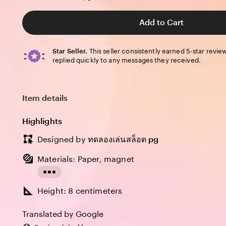
5
stars
Add to Cart
Star Seller.
This seller consistently earned 5-star revie
replied quickly to any messages they received.
Item details
Highlights
Designed by
ทดลองเล่นสล็อต pg
Materials: Paper, magnet
Read
Height: 8 centimeters
the
full
Translated by Google
description