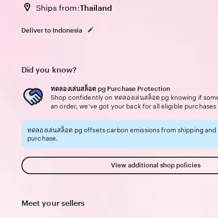
Ships from:
Thailand
Deliver to Indonesia
Did you know?
ทดลองเล่นสล็อต pg Purchase Protection
Shop confidently on ทดลองเล่นสล็อต pg knowing if som
an order, we've got your back for all eligible purchase
ทดลองเล่นสล็อต pg offsets carbon emissions from shipping and
purchase.
View additional shop policies
Meet your sellers