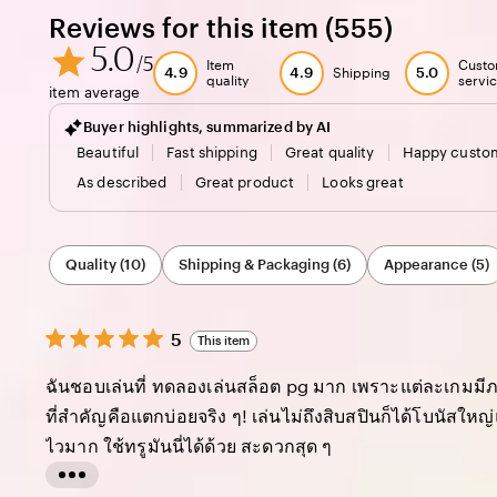
Reviews for this item (555)
5.0
/5
Item
Custo
4.9
4.9
5.0
Shipping
quality
servi
item average
Buyer highlights, summarized by AI
Beautiful
Fast shipping
Great quality
Happy custo
As described
Great product
Looks great
Filter
Quality (10)
Shipping & Packaging (6)
Appearance (5)
by
category
5
5
This item
out
of
ฉันชอบเล่นที่ ทดลองเล่นสล็อต pg มาก เพราะแต่ละเกมมี
5
stars
ที่สำคัญคือแตกบ่อยจริง ๆ! เล่นไม่ถึงสิบสปินก็ได้โบนัสให
ไวมาก ใช้ทรูมันนี่ได้ด้วย สะดวกสุด ๆ
L