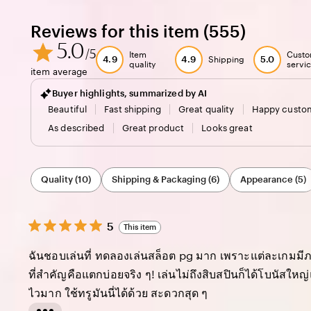
Reviews for this item (555)
5.0
/5
Item
Custo
4.9
4.9
5.0
Shipping
quality
servi
item average
Buyer highlights, summarized by AI
Beautiful
Fast shipping
Great quality
Happy custo
As described
Great product
Looks great
Filter
Quality (10)
Shipping & Packaging (6)
Appearance (5)
by
category
5
5
This item
out
of
ฉันชอบเล่นที่ ทดลองเล่นสล็อต pg มาก เพราะแต่ละเกมมี
5
stars
ที่สำคัญคือแตกบ่อยจริง ๆ! เล่นไม่ถึงสิบสปินก็ได้โบนัสให
ไวมาก ใช้ทรูมันนี่ได้ด้วย สะดวกสุด ๆ