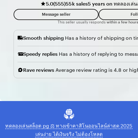
5.0
(555)
55k sales
5 years on ทดลองเล่น
r
i
i
e
Message seller
Fol
l
w
This seller usually responds
within a few hours
l
b
o
Smooth shipping
Has a history of shipping on t
y
C
Speedy replies
Has a history of replying to mess
o
n
Rave reviews
Average review rating is 4.8 or hig
n
y
ทดลองเล่นสล็อต pg ⚖️ ทางเข้าคาสิโนออนไลน์ล่าสุด 2025
เล่นง่าย ได้เงินจริง ไม่ต้องโหลด