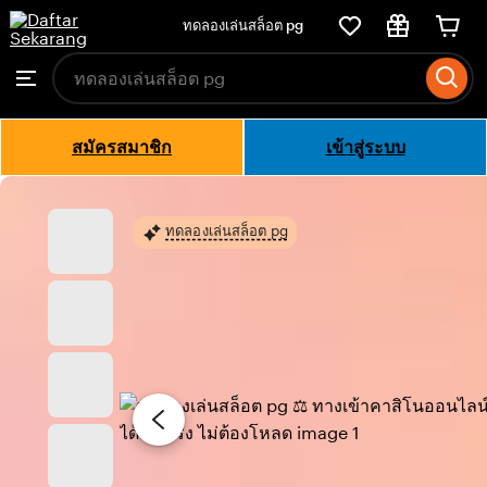
ทดลอง
ทดลองเล่นสล็อต pg
Skip
เล่น
to
Search
Browse
สล็อต
ontent
for
pg
items
or
สมัครสมาชิก
เข้าสู่ระบบ
shops
ทดลองเล่นสล็อต pg