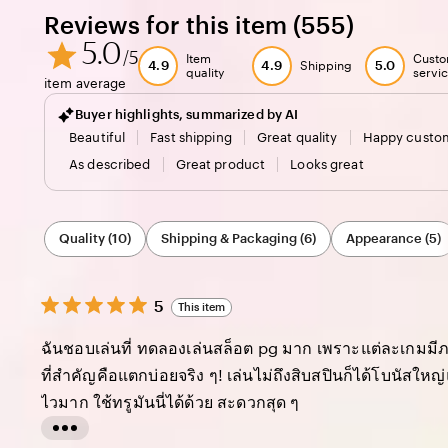
Reviews for this item (555)
5.0
/5
Item
Custo
4.9
4.9
5.0
Shipping
quality
servi
item average
Buyer highlights, summarized by AI
Beautiful
Fast shipping
Great quality
Happy custo
As described
Great product
Looks great
Filter
Quality (10)
Shipping & Packaging (6)
Appearance (5)
by
category
5
5
This item
out
of
ฉันชอบเล่นที่ ทดลองเล่นสล็อต pg มาก เพราะแต่ละเกมมี
5
stars
ที่สำคัญคือแตกบ่อยจริง ๆ! เล่นไม่ถึงสิบสปินก็ได้โบนัสให
ไวมาก ใช้ทรูมันนี่ได้ด้วย สะดวกสุด ๆ
L